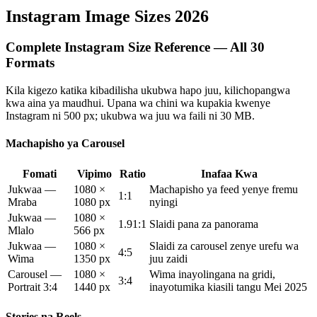
Instagram Image Sizes 2026
Complete Instagram Size Reference — All 30
Formats
Kila kigezo katika kibadilisha ukubwa hapo juu, kilichopangwa
kwa aina ya maudhui. Upana wa chini wa kupakia kwenye
Instagram ni 500 px; ukubwa wa juu wa faili ni 30 MB.
Machapisho ya Carousel
Fomati
Vipimo
Ratio
Inafaa Kwa
Jukwaa —
1080 ×
Machapisho ya feed yenye fremu
1:1
Mraba
1080 px
nyingi
Jukwaa —
1080 ×
1.91:1
Slaidi pana za panorama
Mlalo
566 px
Jukwaa —
1080 ×
Slaidi za carousel zenye urefu wa
4:5
Wima
1350 px
juu zaidi
Carousel —
1080 ×
Wima inayolingana na gridi,
3:4
Portrait 3:4
1440 px
inayotumika kiasili tangu Mei 2025
Stories na Reels