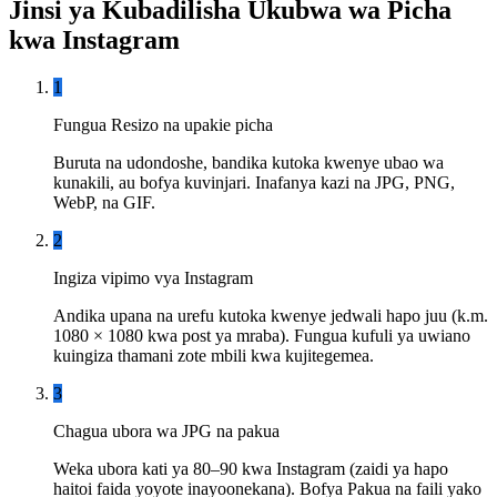
Jinsi ya Kubadilisha Ukubwa wa Picha
kwa Instagram
1
Fungua Resizo na upakie picha
Buruta na udondoshe, bandika kutoka kwenye ubao wa
kunakili, au bofya kuvinjari. Inafanya kazi na JPG, PNG,
WebP, na GIF.
2
Ingiza vipimo vya Instagram
Andika upana na urefu kutoka kwenye jedwali hapo juu (k.m.
1080 × 1080 kwa post ya mraba). Fungua kufuli ya uwiano
kuingiza thamani zote mbili kwa kujitegemea.
3
Chagua ubora wa JPG na pakua
Weka ubora kati ya 80–90 kwa Instagram (zaidi ya hapo
haitoi faida yoyote inayoonekana). Bofya Pakua na faili yako