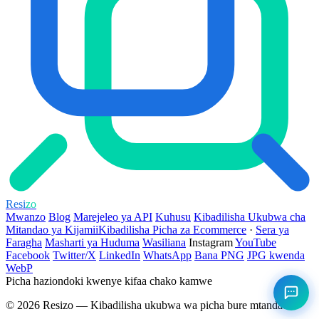
Resi
zo
Mwanzo
Blog
Marejeleo ya API
Kuhusu
Kibadilisha Ukubwa cha
Mitandao ya Kijamii
Kibadilisha Picha za Ecommerce
·
Sera ya
Faragha
Masharti ya Huduma
Wasiliana
Instagram
YouTube
Facebook
Twitter/X
LinkedIn
WhatsApp
Bana PNG
JPG kwenda
WebP
Picha haziondoki kwenye kifaa chako kamwe
©
2026
Resizo — Kibadilisha ukubwa wa picha bure mtandaoni