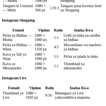
— Mraba
1080 px
Shopping
Tangazo la Ununuzi
1080 ×
Tangazo pana kwenye feed
1.91:1
— Mlalo
566 px
ya Shopping
Instagram Shopping
Fomati
Vipimo
Ratio
Inafaa Kwa
Picha ya Bidhaa —
1080 ×
Gridi ya duka na orodha
1:1
Mraba
1080 px
ya bidhaa
Picha ya Bidhaa —
1080 ×
Mwonekano wa maelezo
4:5
Wima
1350 px
ya bidhaa
Kava ya Tab ya
1080 ×
1:1
Picha ya jalada la duka
Shop
1080 px
Kava ya
1080 ×
Thumbnail ya
1:1
Mkusanyiko
1080 px
mkusanyiko
Instagram Live
Fomati
Vipimo
Ratio
Inafaa Kwa
Thumbnail ya
1080 ×
Matangazo ya Live
9:16
Live
1920 px
yaliyoratibiwa mapema