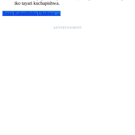
iko tayari kuchapishwa.
Anza Kubadilisha Ukubwa →
ADVERTISEMENT