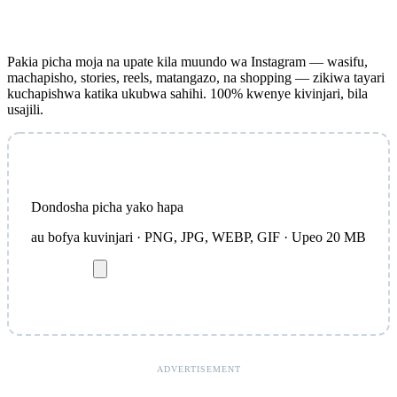
Pakia picha moja na upate kila muundo wa Instagram — wasifu,
machapisho, stories, reels, matangazo, na shopping — zikiwa tayari
kuchapishwa katika ukubwa sahihi. 100% kwenye kivinjari, bila
usajili.
Dondosha picha yako hapa
au bofya kuvinjari · PNG, JPG, WEBP, GIF · Upeo 20 MB
ADVERTISEMENT