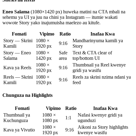
Eneo Salama
(1080×1420 px) huweka matini na CTA mbali na
sehemu ya UI ya juu na chini ya Instagram — itumie wakati
wowote Story yako inajumuisha maelezo au kitufe.
Fomati
Vipimo
Ratio
Inafaa Kwa
Story — Skrini
1080 ×
Mandharinyuma kamili ya
9:16
Kamili
1920 px
Story
Story — Eneo
1080 ×
Safe
Text & CTA clear of
Salama
1420 px
area
top/bottom UI
1080 ×
Thumbnail ya Reel kwenye
Kava ya Reels
9:16
1920 px
gridi ya wasifu
Reels — Skrini
1080 ×
Reels za skrini nzima ndani ya
9:16
Kamili
1920 px
feed
Chunguza na Highlights
Fomati
Vipimo
Ratio
Inafaa Kwa
Thumbnail ya
1080 ×
Nafasi kwenye gridi ya
1:1
Kuchunguza
1080 px
ugunduzi
1080 ×
Aikoni za Story highlights
Kava ya Vivutio
9:16
1920 px
kwenye wasifu