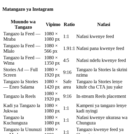
Matangazo ya Instagram
Muundo wa
Vipimo
Ratio
Nafasi
Tangazo
Tangazo la Feed —
1080 ×
1:1
Nafasi kwenye feed
Mraba
1080 px
Tangazo la Feed —
1080 ×
1.91:1
Nafasi pana kwenye feed
Mlalo
566 px
Tangazo la Feed —
1080 ×
4:5
Nafasi ndefu kwenye feed
Wima
1350 px
Stories Ad — Full
1080 ×
Tangazo la Stories la skrini
9:16
Screen
1920 px
nzima
Tangazo la Stories
1080 ×
Safe
Tangazo la Stories lenye
— Eneo Salama
1420 px
area
kitufe cha CTA juu yake
1080 ×
Tangazo la Reels
9:16
In-stream Reels placement
1920 px
Kadi ya Tangazo la
1080 ×
Kampeni ya tangazo lenye
1:1
Jukwaa
1080 px
kadi nyingi
Tangazo la
1080 ×
Nafasi kwenye ukurasa wa
1:1
Kuchunguza
1080 px
Chunguza
Tangazo la Ununuzi
1080 ×
Tangazo kwenye feed ya
1:1