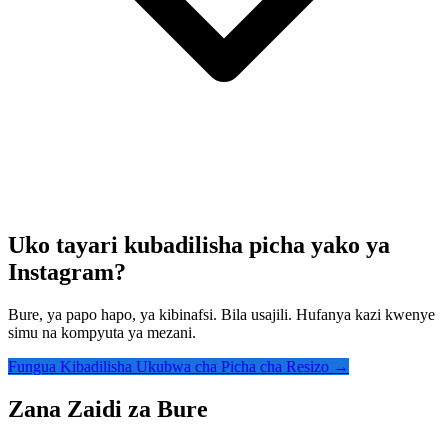
Uko tayari kubadilisha picha yako ya
Instagram?
Bure, ya papo hapo, ya kibinafsi. Bila usajili. Hufanya kazi kwenye
simu na kompyuta ya mezani.
Fungua Kibadilisha Ukubwa cha Picha cha Resizo →
Zana Zaidi za Bure