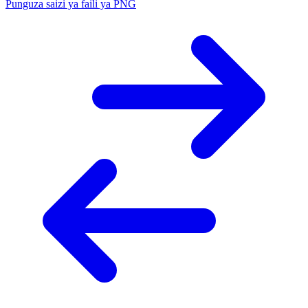
Punguza saizi ya faili ya PNG