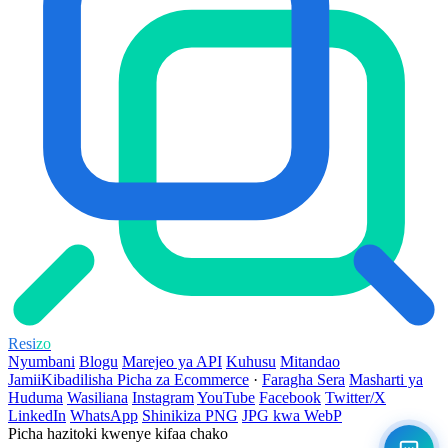
Resi
zo
Nyumbani
Blogu
Marejeo ya API
Kuhusu
Mitandao
Jamii
Kibadilisha Picha za Ecommerce
·
Faragha Sera
Masharti ya
Huduma
Wasiliana
Instagram
YouTube
Facebook
Twitter/X
LinkedIn
WhatsApp
Shinikiza PNG
JPG kwa WebP
Picha hazitoki kwenye kifaa chako