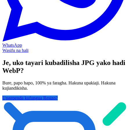
WhatsApp
Wasifu na hali
Je, uko tayari kubadilisha JPG yako hadi
WebP?
Bure, papo hapo, 100% ya faragha. Hakuna upakiaji. Hakuna
kujiandikisha.
Ungependa kufungua Resizo?