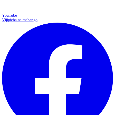
YouTube
Vijipicha na mabango