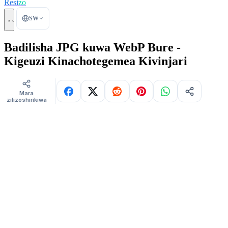
Resi
zo
SW
Badilisha JPG kuwa WebP Bure -
Kigeuzi Kinachotegemea Kivinjari
Mara
zilizoshirikiwa