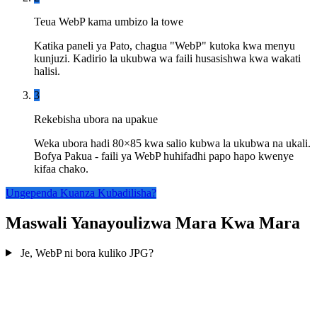
Teua WebP kama umbizo la towe
Katika paneli ya Pato, chagua "WebP" kutoka kwa menyu
kunjuzi. Kadirio la ukubwa wa faili husasishwa kwa wakati
halisi.
3
Rekebisha ubora na upakue
Weka ubora hadi 80×85 kwa salio kubwa la ukubwa na ukali.
Bofya Pakua - faili ya WebP huhifadhi papo hapo kwenye
kifaa chako.
Ungependa Kuanza Kubadilisha?
Maswali Yanayoulizwa Mara Kwa Mara
Je, WebP ni bora kuliko JPG?