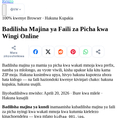
Resi
zo
SW
100% kwenye Browser · Hakuna Kupakia
Badilisha Majina ya Faili za Picha kwa
Wingi Online
Mara
zilizoshirikiwa
Badilisha majina ya mamia ya picha kwa wakati mmoja kwa prefix,
namba ya mlolongo, au vyote viwili, kisha upakue kila kitu kama
ZIP moja. Hakuna kusimbwa upya, hivyo hakuna kupoteza ubora
hata kidogo — na faili haziondoki kwenye kivinjari chako: hakuna
kupakia, hakuna usajili.
Iliyobadilishwa mwisho: Aprili 20, 2026
· Bure kwa milele ·
Hakuna kusajili
Badilisha majina ya kundi
inamaanisha kubadilisha majina ya faili
za picha nyingi kwa wakati mmoja kwa kutumia kielelezo
kinachoendelea — kwa mfano
,
bidhaa_001.jpg