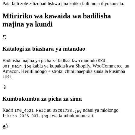
Pata faili zote zilizobadilishwa jina katika faili moja iliyokamata.
Mtiririko wa kawaida wa badilisha
majina ya kundi
🛒
Katalogi za biashara ya mtandao
Badilisha majina ya picha za bidhaa kwa muundo
SKU-
kabla ya kupakia kwa Shopify, WooCommerce, au
001_main.jpg
Amazon. Herufi ndogo + stroku chini inaepuka suala la kusimba
URL.
📱
Kumbukumbu za picha za simu
Kadri
au
ndani ya mlolongo
IMG_4521.HEIC
DSC01723.jpg
kwa kumbukumbu safi.
likizo_2026_007.jpg
📬