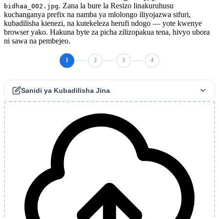
. Zana la bure la Resizo linakuruhusu
bidhaa_002.jpg
kuchanganya prefix na namba ya mlolongo iliyojazwa sifuri,
kubadilisha kienezi, na kutekeleza herufi ndogo — yote kwenye
browser yako. Hakuna byte za picha zilizopakua tena, hivyo ubora
ni sawa na pembejeo.
1
2
3
4
Sanidi ya Kubadilisha Jina