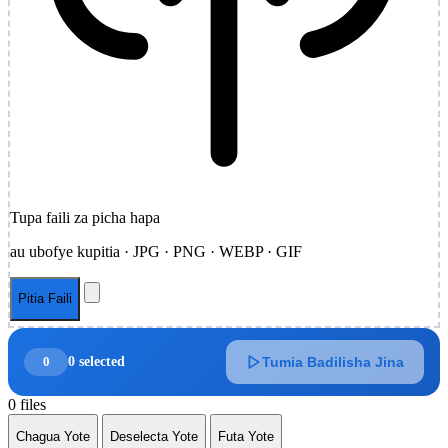
Tupa faili za picha hapa
au ubofye kupitia · JPG · PNG · WEBP · GIF
Pitia Faili
0
0 selected
Tumia Badilisha Jina
0 files
Chagua Yote
Deselecta Yote
Futa Yote