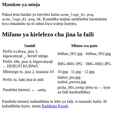
Matokeo ya mteja
Pakua tena haraka ya mwisho kama
,
acme_logo_01.png
, nk. Kuandika majina sambamba kuonekana
acme_logo_02.png
kwa mtaalamu na ni rahisi kwa wateja kurejea.
Mifano ya kielelezo cha jina la faili
Sanidi
Mfano wa pato
Prefix
, jaza 3,
bidhaa
bidhaa_001.jpg · bidhaa_002.jpg
kigawanyaji
, herufi ndogo
_
Prefix
, jaza 4, kigawanyaji
IMG
IMG-0001.JPG · IMG-0002.JPG
, HERUFI KUBWA
-
Mlolongo tu, jaza 2, kuanzia 10
10.jpg · 11.jpg · 12.jpg
mahoi_jua.jpg ·
Prefix tu, baki jina la asili
mahoi_pweza.jpg
picha_001.webp (lebo tu — byte
Pandisha kienezi →
.webp
za faili hazibadilika)
Pandisha kienezi inabadilisha tu lebo ya faili, si muundo halisi. Ili
kubadilisha bytes, tumia
Badilisha Kundi
.