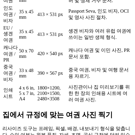
mm
여권
허 및 생체 거주 문서.
인도
Passport Seva, 인도 비자, OCI
35 x 45
여권 /
413 × 531 px
mm
및 영사 사진 절차.
비자
EU /
솅겐 비자와 여러 유럽 여권에
35 x 45
솅겐
413 × 531 px
mm
쓰이는 일반 생체 형식.
여권
캐나다
캐나다 여권 및 이민 사진, PR
50 x 70
420 × 540 px
여권 /
mm
문서 포함.
PR
중국
중국 여권, 비자 및 여행 문서
33 x 48
여권 /
390 × 567 px
mm
용 자르기.
비자
사진관이나 집 미리보기를 위
4 x 6 in,
1800×1200,
인쇄
5 x 7 in,
2100×1500,
한 한 장의 인쇄용 시트에 여
시트
A4
2480×3508
러 여권 사진.
집에서 규정에 맞는 여권 사진 찍기
리사이즈 도구는 프레임, 픽셀, 배경, 내보내기 형식을 맞춥니
다. 승인 여부는 원본 품질, 자세, 조명, 공식 규정에 달려 있습