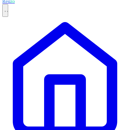
Resi
zo