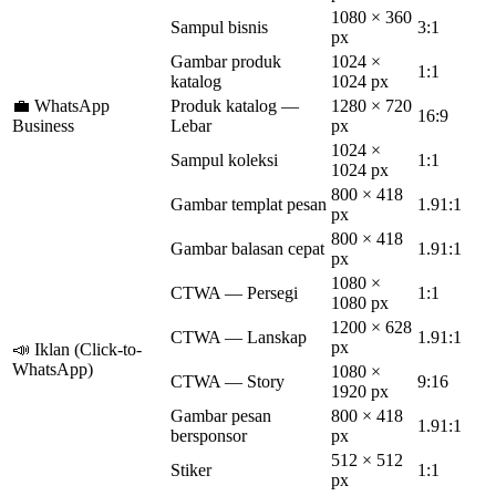
1080 × 360
Sampul bisnis
3:1
px
Gambar produk
1024 ×
1:1
katalog
1024 px
💼 WhatsApp
Produk katalog —
1280 × 720
16:9
Business
Lebar
px
1024 ×
Sampul koleksi
1:1
1024 px
800 × 418
Gambar templat pesan
1.91:1
px
800 × 418
Gambar balasan cepat
1.91:1
px
1080 ×
CTWA — Persegi
1:1
1080 px
1200 × 628
CTWA — Lanskap
1.91:1
px
📣 Iklan (Click-to-
WhatsApp)
1080 ×
CTWA — Story
9:16
1920 px
Gambar pesan
800 × 418
1.91:1
bersponsor
px
512 × 512
Stiker
1:1
px