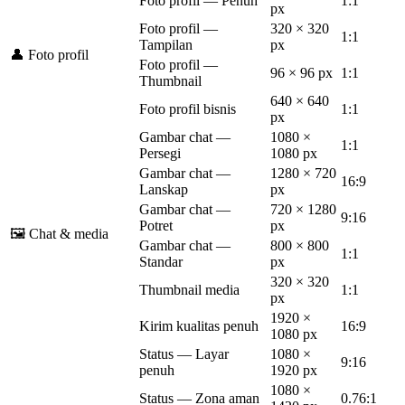
Foto profil — Penuh
1:1
px
Foto profil —
320 × 320
1:1
Tampilan
px
👤 Foto profil
Foto profil —
96 × 96 px
1:1
Thumbnail
640 × 640
Foto profil bisnis
1:1
px
Gambar chat —
1080 ×
1:1
Persegi
1080 px
Gambar chat —
1280 × 720
16:9
Lanskap
px
Gambar chat —
720 × 1280
9:16
Potret
px
🖼️ Chat & media
Gambar chat —
800 × 800
1:1
Standar
px
320 × 320
Thumbnail media
1:1
px
1920 ×
Kirim kualitas penuh
16:9
1080 px
Status — Layar
1080 ×
9:16
penuh
1920 px
1080 ×
Status — Zona aman
0.76:1