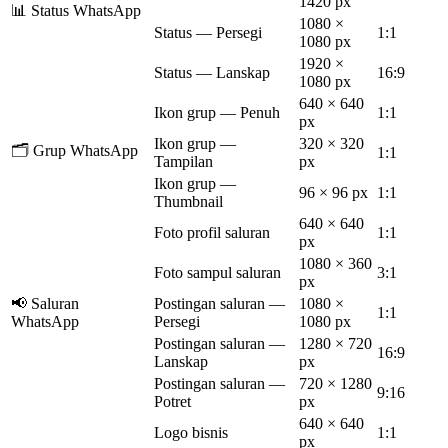
1420 px
📊 Status WhatsApp
1080 ×
Status — Persegi
1:1
1080 px
1920 ×
Status — Lanskap
16:9
1080 px
640 × 640
Ikon grup — Penuh
1:1
px
Ikon grup —
320 × 320
🗂️ Grup WhatsApp
1:1
Tampilan
px
Ikon grup —
96 × 96 px
1:1
Thumbnail
640 × 640
Foto profil saluran
1:1
px
1080 × 360
Foto sampul saluran
3:1
px
📢 Saluran
Postingan saluran —
1080 ×
1:1
WhatsApp
Persegi
1080 px
Postingan saluran —
1280 × 720
16:9
Lanskap
px
Postingan saluran —
720 × 1280
9:16
Potret
px
640 × 640
Logo bisnis
1:1
px