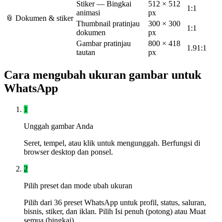
Stiker — Bingkai
512 × 512
1:1
animasi
px
📎 Dokumen & stiker
Thumbnail pratinjau
300 × 300
1:1
dokumen
px
Gambar pratinjau
800 × 418
1.91:1
tautan
px
Cara mengubah ukuran gambar untuk
WhatsApp
1
Unggah gambar Anda
Seret, tempel, atau klik untuk mengunggah. Berfungsi di
browser desktop dan ponsel.
2
Pilih preset dan mode ubah ukuran
Pilih dari 36 preset WhatsApp untuk profil, status, saluran,
bisnis, stiker, dan iklan. Pilih Isi penuh (potong) atau Muat
semua (bingkai).