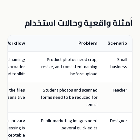
أمثلة واقعية وحالات استخدام
Workflow
Problem
Scenario
ng and naming;
Product photos need crop,
Small
d its broader
resize, and consistent naming
business
cloud toolkit.
before upload.
use the files
Student photos and scanned
Teacher
are sensitive.
forms need to be reduced for
email.
sed on privacy
Public marketing images need
Designer
processing is
several quick edits.
acceptable.