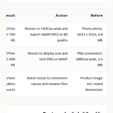
Result
Action
Before
Often
Resize to 1600 px wide and
Phone photo,
250-700
export WebP/JPEG at 80
4032 x 3024, 4.8
KB
quality
MB
Often
Resize to display size and
PNG screenshot,
300-900
test PNG vs WebP
2880 px wide, 2.4
KB
MB
onsistent
Batch resize to consistent
Product image
gallery
canvas and rename files
set, mixed
assets
dimensions