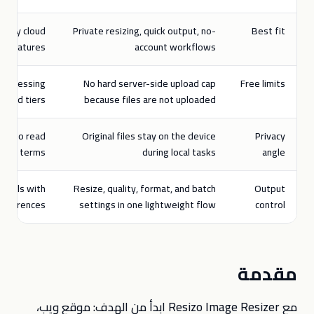
 many cloud
Private resizing, quick output, no-
Best fit
features
account workflows
d processing
No hard server-side upload cap
Free limits
n paid tiers
because files are not uploaded
ce, so read
Original files stay on the device
Privacy
ssing terms
during local tasks
angle
 tools with
Resize, quality, format, and batch
Output
differences
settings in one lightweight flow
control
مقدمة
مع Resizo Image Resizer ابدأ من الهدف: موقع ويب،