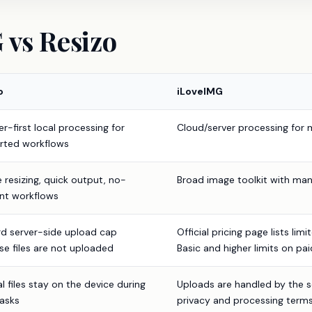
 vs Resizo
o
iLoveIMG
r-first local processing for
Cloud/server processing for 
rted workflows
e resizing, quick output, no-
Broad image toolkit with man
nt workflows
d server-side upload cap
Official pricing page lists li
e files are not uploaded
Basic and higher limits on pai
al files stay on the device during
Uploads are handled by the se
tasks
privacy and processing term