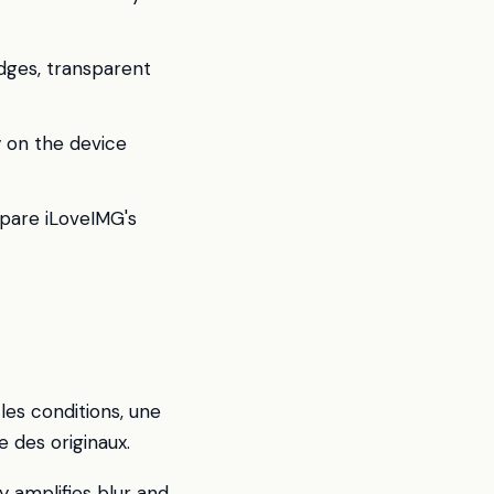
dges, transparent
ay on the device
pare iLoveIMG's
les conditions, une
 des originaux.
y amplifies blur and