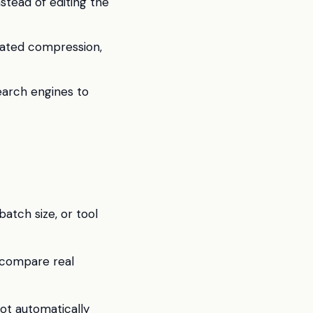
stead of editing the
eated compression,
earch engines to
atch size, or tool
u compare real
 not automatically