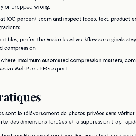
urry or cropped wrong.
at 100 percent zoom and inspect faces, text, product e
gradients.
ent files, prefer the Resizo local workflow so originals st
nd compression.
ts where maximum automated compression matters, com
 Resizo WebP or JPEG export.
ratiques
s sont le téléversement de photos privées sans vérifier 
te, des dimensions forcées et la suppression trop rapide
ghest-quality original you have. Resizing a bad copy usuall