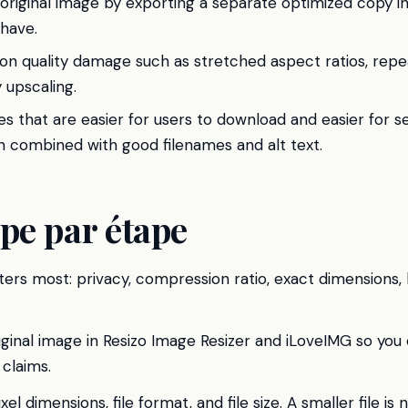
original image by exporting a separate optimized copy in
 have.
n quality damage such as stretched aspect ratios, rep
 upscaling.
s that are easier for users to download and easier for s
 combined with good filenames and alt text.
pe par étape
rs most: privacy, compression ratio, exact dimensions, b
iginal image in Resizo Image Resizer and iLoveIMG so yo
 claims.
xel dimensions, file format, and file size. A smaller file is