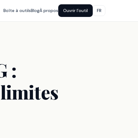
Boîte à outils
Blog
À propos
Ouvrir l’outil
FR
 :
 limites