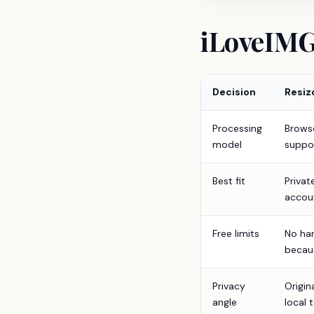
iLoveIMG
Decision
Resiz
Processing
Browse
model
suppo
Best fit
Privat
accou
Free limits
No har
becaus
Privacy
Origin
angle
local 