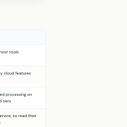
most tools
y cloud features
mited processing on
d tiers
rvice, so read their
s