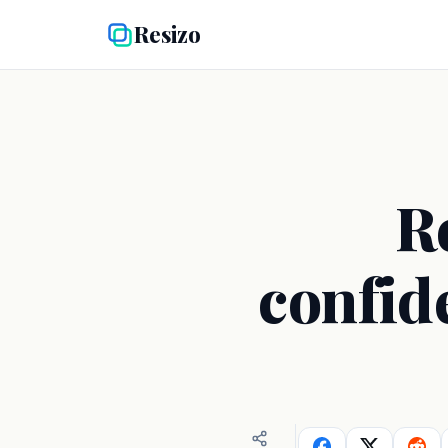
Resizo
R
confide