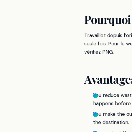
Pourquoi 
Travaillez depuis l’o
seule fois. Pour le 
vérifiez PNG.
Avantages
You reduce wast
happens before t
You make the outp
the destination.