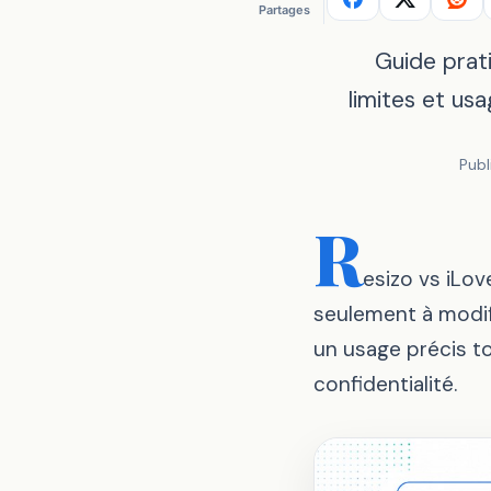
Partages
Guide prati
limites et us
Publ
R
esizo vs iLov
seulement à modif
un usage précis tou
confidentialité.