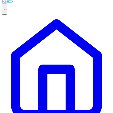
Resi
zo