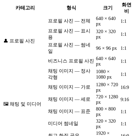
화면
카테고리
형식
크기
비
640 × 640
프로필 사진 — 전체
1:1
px
프로필 사진 — 표시
320 × 320
1:1
px
용
👤 프로필 사진
프로필 사진 — 썸네
96 × 96 px
1:1
일
640 × 640
비즈니스 프로필 사진
1:1
px
채팅 이미지 — 정사
1080 ×
1:1
1080 px
각형
1280 × 720
채팅 이미지 — 가로
16:9
px
720 × 1280
채팅 이미지 — 세로
9:16
px
🖼️ 채팅 및 미디어
800 × 800
채팅 이미지 — 표준
1:1
px
320 × 320
미디어 썸네일
1:1
px
1920 ×
최고 화질 공유
16:9