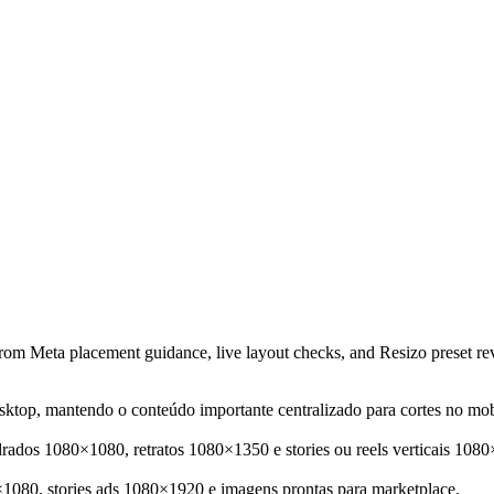
rom Meta placement guidance, live layout checks, and Resizo preset re
ktop, mantendo o conteúdo importante centralizado para cortes no mob
ados 1080×1080, retratos 1080×1350 e stories ou reels verticais 108
1080, stories ads 1080×1920 e imagens prontas para marketplace.