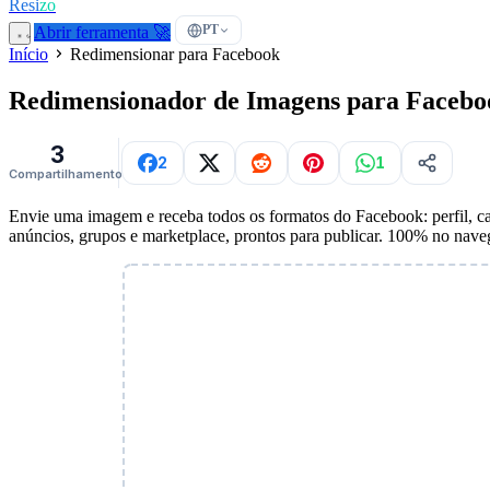
Resi
zo
PT
Abrir ferramenta 🚀
Início
Redimensionar para Facebook
Redimensionador de Imagens para Faceb
3
2
1
Compartilhamentos
Envie uma imagem e receba todos os formatos do Facebook: perfil, capa
anúncios, grupos e marketplace, prontos para publicar. 100% no nave