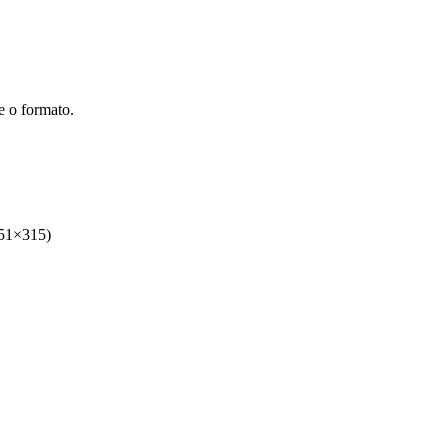
e o formato.
851×315)