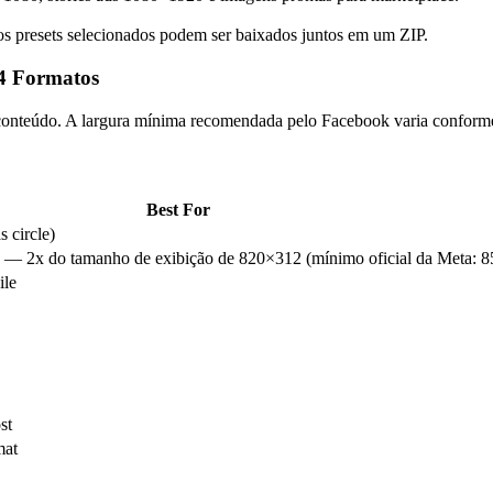
os presets selecionados podem ser baixados juntos em um ZIP.
4 Formatos
 conteúdo. A largura mínima recomendada pelo Facebook varia conform
Best For
 circle)
op — 2x do tamanho de exibição de 820×312 (mínimo oficial da Meta: 
ile
st
mat