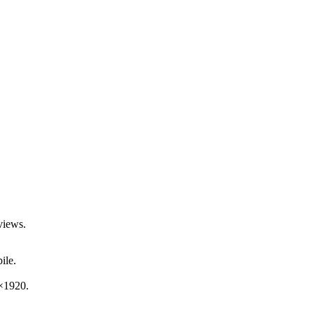
views.
ile.
0×1920.