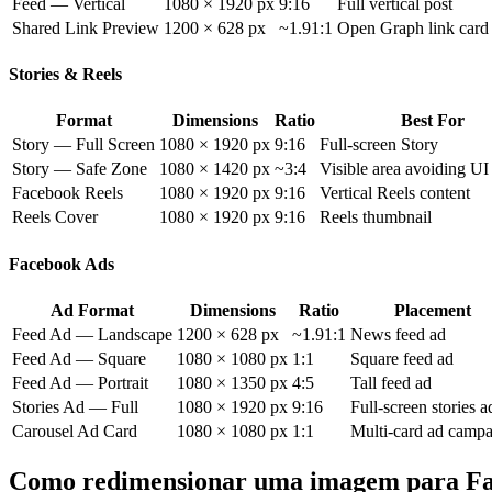
Feed — Vertical
1080 × 1920 px
9:16
Full vertical post
Shared Link Preview
1200 × 628 px
~1.91:1
Open Graph link card
Stories & Reels
Format
Dimensions
Ratio
Best For
Story — Full Screen
1080 × 1920 px
9:16
Full-screen Story
Story — Safe Zone
1080 × 1420 px
~3:4
Visible area avoiding U
Facebook Reels
1080 × 1920 px
9:16
Vertical Reels content
Reels Cover
1080 × 1920 px
9:16
Reels thumbnail
Facebook Ads
Ad Format
Dimensions
Ratio
Placement
Feed Ad — Landscape
1200 × 628 px
~1.91:1
News feed ad
Feed Ad — Square
1080 × 1080 px
1:1
Square feed ad
Feed Ad — Portrait
1080 × 1350 px
4:5
Tall feed ad
Stories Ad — Full
1080 × 1920 px
9:16
Full-screen stories a
Carousel Ad Card
1080 × 1080 px
1:1
Multi-card ad camp
Como redimensionar uma imagem para F