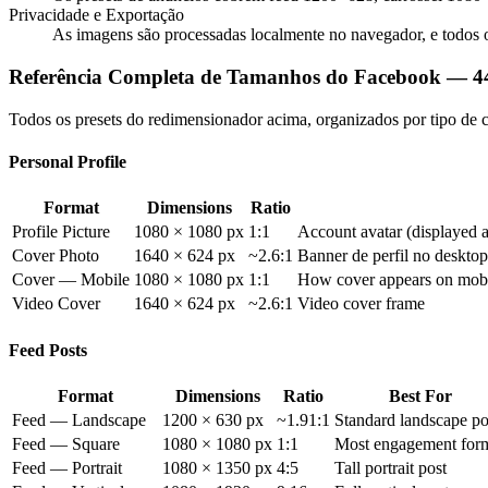
Privacidade e Exportação
As imagens são processadas localmente no navegador, e todos 
Referência Completa de Tamanhos do Facebook — 4
Todos os presets do redimensionador acima, organizados por tipo de
Personal Profile
Format
Dimensions
Ratio
Profile Picture
1080 × 1080 px
1:1
Account avatar (displayed as
Cover Photo
1640 × 624 px
~2.6:1
Banner de perfil no deskt
Cover — Mobile
1080 × 1080 px
1:1
How cover appears on mob
Video Cover
1640 × 624 px
~2.6:1
Video cover frame
Feed Posts
Format
Dimensions
Ratio
Best For
Feed — Landscape
1200 × 630 px
~1.91:1
Standard landscape po
Feed — Square
1080 × 1080 px
1:1
Most engagement for
Feed — Portrait
1080 × 1350 px
4:5
Tall portrait post