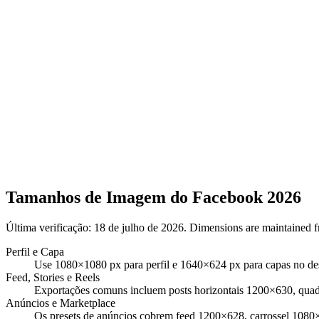
Tamanhos de Imagem do Facebook 2026
Última verificação:
18 de julho de 2026
. Dimensions are maintained f
Perfil e Capa
Use 1080×1080 px para perfil e 1640×624 px para capas no des
Feed, Stories e Reels
Exportações comuns incluem posts horizontais 1200×630, quadr
Anúncios e Marketplace
Os presets de anúncios cobrem feed 1200×628, carrossel 1080×