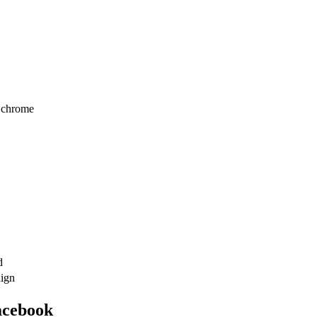
I chrome
d
aign
acebook