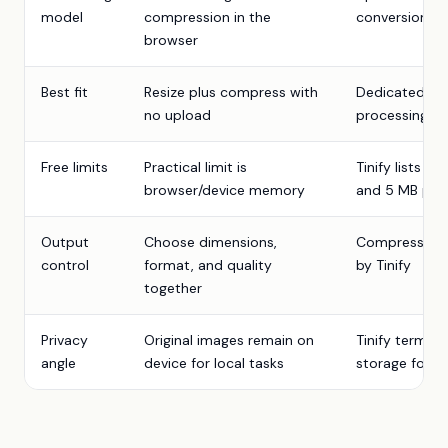
model
compression in the
conversion
browser
Best fit
Resize plus compress with
Dedicated co
no upload
processing is
Free limits
Practical limit is
Tinify lists 2
browser/device memory
and 5 MB per
Output
Choose dimensions,
Compression l
control
format, and quality
by Tinify
together
Privacy
Original images remain on
Tinify terms 
angle
device for local tasks
storage for se