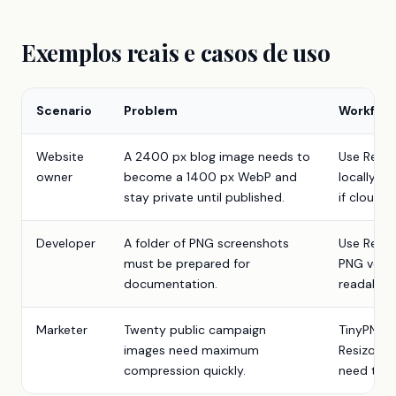
Exemplos reais e casos de uso
Scenario
Problem
Workflow
Website
A 2400 px blog image needs to
Use Resiz
owner
become a 1400 px WebP and
locally, 
stay private until published.
if cloud 
Developer
A folder of PNG screenshots
Use Resiz
must be prepared for
PNG versu
documentation.
readable.
Marketer
Twenty public campaign
TinyPNG m
images need maximum
Resizo is
compression quickly.
need to c