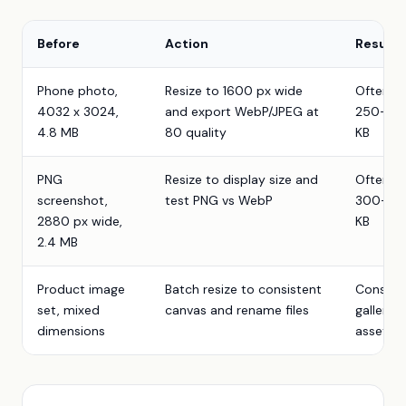
Before
Action
Result
Phone photo,
Resize to 1600 px wide
Often
4032 x 3024,
and export WebP/JPEG at
250-70
4.8 MB
80 quality
KB
PNG
Resize to display size and
Often
screenshot,
test PNG vs WebP
300-90
2880 px wide,
KB
2.4 MB
Product image
Batch resize to consistent
Consist
set, mixed
canvas and rename files
gallery
dimensions
assets