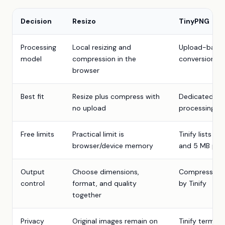
Decision
Resizo
TinyPNG
Processing
Local resizing and
Upload-based
model
compression in the
conversion
browser
Best fit
Resize plus compress with
Dedicated co
no upload
processing is
Free limits
Practical limit is
Tinify lists 2
browser/device memory
and 5 MB per
Output
Choose dimensions,
Compression l
control
format, and quality
by Tinify
together
Privacy
Original images remain on
Tinify terms 