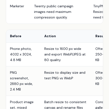
Marketer
Twenty public campaign
TinyPNG m
images need maximum
Resizo is
compression quickly.
need to c
Before
Action
Result
Phone photo,
Resize to 1600 px wide
Often
4032 x 3024,
and export WebP/JPEG at
250-70
4.8 MB
80 quality
KB
PNG
Resize to display size and
Often
screenshot,
test PNG vs WebP
300-90
2880 px wide,
KB
2.4 MB
Product image
Batch resize to consistent
Consist
set, mixed
canvas and rename files
gallery