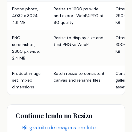
Phone photo,
Resize to 1600 px wide
Often
4032 x 3024,
and export WebP/JPEG at
250-70
4.8 MB
80 quality
KB
PNG
Resize to display size and
Often
screenshot,
test PNG vs WebP
300-90
2880 px wide,
KB
2.4 MB
Product image
Batch resize to consistent
Consist
set, mixed
canvas and rename files
gallery
dimensions
assets
Continue lendo no Resizo
Kit gratuito de imagens em lote: