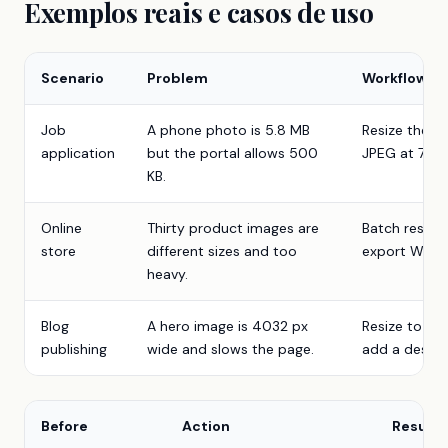
Exemplos reais e casos de uso
Scenario
Problem
Workflow
Job
A phone photo is 5.8 MB
Resize the lo
application
but the portal allows 500
JPEG at 78 qu
KB.
Online
Thirty product images are
Batch resize
store
different sizes and too
export WebP,
heavy.
Blog
A hero image is 4032 px
Resize to 16
publishing
wide and slows the page.
add a descrip
Before
Action
Result