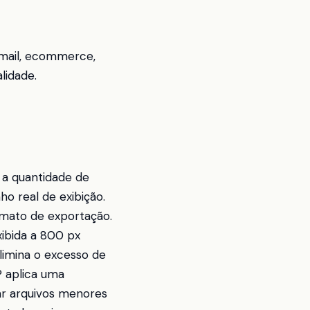
 email, ecommerce,
lidade.
r a quantidade de
o real de exibição.
rmato de exportação.
ibida a 800 px
elimina o excesso de
P aplica uma
ar arquivos menores