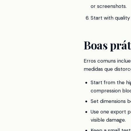
or screenshots.
Start with qualit
Boas prát
Erros comuns inclue
medidas que distorc
Start from the hi
compression bloc
Set dimensions bef
Use one export p
visible damage.
Keep a small test