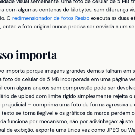
idade visual semelhante. Uma foto de celular de 5 MB t
 com algumas centenas de kilobytes, sem diferença vi
ão. O
redimensionador de fotos Resizo
executa as duas e
 então a foto original nunca precisa ser enviada a um ser
sso importa
vo importa porque imagens grandes demais falham em s
ma foto de celular de 5 MB incorporada em uma página we
il com alguns anexos sem compressão pode ser devolvid
rio de upload com limite rígido simplesmente rejeita o a
 prejudicial — comprima uma foto de forma agressiva e
 texto se torna ilegível e os gráficos da marca perdem o 
da funciona por mecanismo, não por adivinhação: ajust
real de exibição, exporte uma única vez como JPEG ou