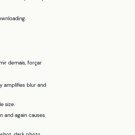
ownloading.
mir demais, forçar
y amplifies blur and
e size.
n and again causes
nshot, dark photo,