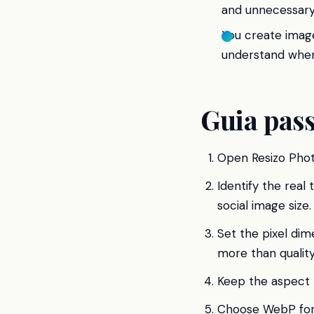
and unnecessary
You create image
understand when
Guia pass
Open Resizo Photo
Identify the real
social image size.
Set the pixel dim
more than qualit
Keep the aspect r
Choose WebP for 