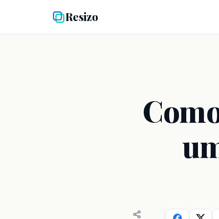
Resizo
Como 
um