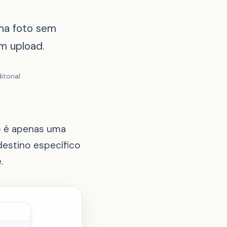
ma foto sem
em upload.
itorial
o é apenas uma
destino específico
.