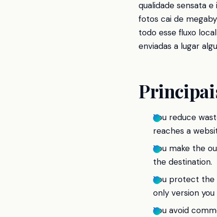
qualidade sensata e 
fotos cai de megaby
todo esse fluxo loc
enviadas a lugar alg
Principai
You reduce waste
reaches a websit
You make the outp
the destination.
You protect the 
only version you
You avoid commo