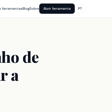
e ferramentas
Blog
Sobre
Abrir ferramenta
PT
nho de
r a