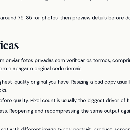
y around 75-85 for photos, then preview details before d
icas
m enviar fotos privadas sem verificar os termos, compri
em e apagar o original cedo demais.
ghest-quality original you have. Resizing a bad copy usuall
ks.
ore quality. Pixel count is usually the biggest driver of fil
ass. Reopening and recompressing the same output agai
 set with different image types: portrait, product, scree