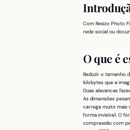
Introduç
Com Resizo Photo Fil
rede social ou docu
O que é e
Reduzir o tamanho do
kilobytes que a ima
Duas alavancas faze
As dimensões pesam
carrega muito mais d
forma invisível. O 
compressão com per