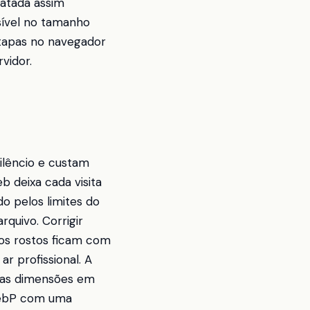
ratada assim
sível no tamanho
tapas no navegador
vidor.
ilêncio e custam
b deixa cada visita
o pelos limites do
rquivo. Corrigir
 os rostos ficam com
ar profissional. A
e as dimensões em
 WebP com uma