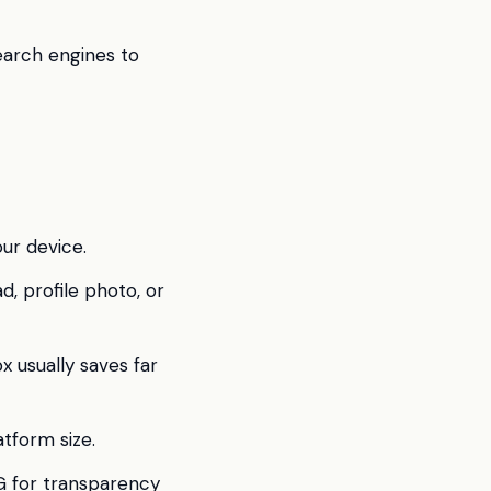
earch engines to
ur device.
d, profile photo, or
 usually saves far
atform size.
G for transparency