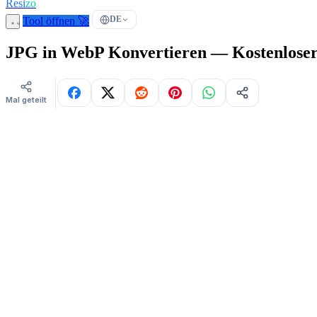
Resi
zo
DE
Tool öffnen 🚀
JPG in WebP Konvertieren — Kostenlose
Mal geteilt