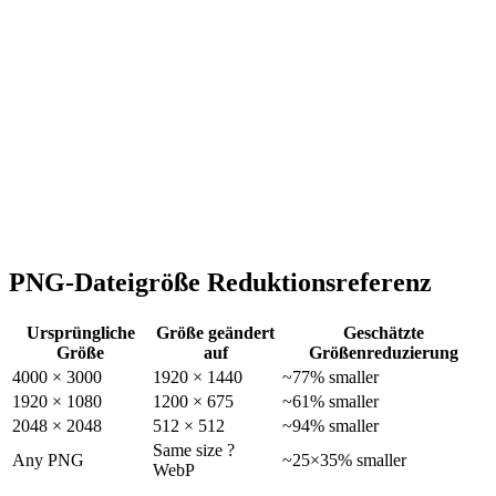
PNG-Dateigröße Reduktionsreferenz
Ursprüngliche
Größe geändert
Geschätzte
Größe
auf
Größenreduzierung
4000 × 3000
1920 × 1440
~77% smaller
1920 × 1080
1200 × 675
~61% smaller
2048 × 2048
512 × 512
~94% smaller
Same size ?
Any PNG
~25×35% smaller
WebP