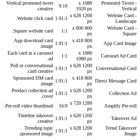
Vertical promoted tweet
1080 x
Promoted Tweet -
9:16
creative.
1920 px
Vertical
1200 x 628
Website Card -
Website click card.
1.91:1
px
Landscape
800 x 800
Website Card -
Square website card.
1:1
px
Square
App download card
800 x 418
1.91:1
App Card Image
image.
px
Each card in a carousel
1080 x
1:1
Carousel Ad Card
ad.
1080 px
Poll or conversational
1200 x 628
1.91:1
Conversational Card
card creative.
px
Sponsored DM card
800 x 418
1.91:1
Direct Message Card
image.
px
Product collection ad
1200 x 628
1.91:1
Collection Ad
cover.
px
1280 x 720
Pre-roll video thumbnail.
16:9
Amplify Pre-roll
px
Timeline takeover
1200 x 628
1.91:1
Takeover Ad
creative.
px
Trending topic
1200 x 628
Trend Takeover
1.91:1
sponsored image.
px
Image