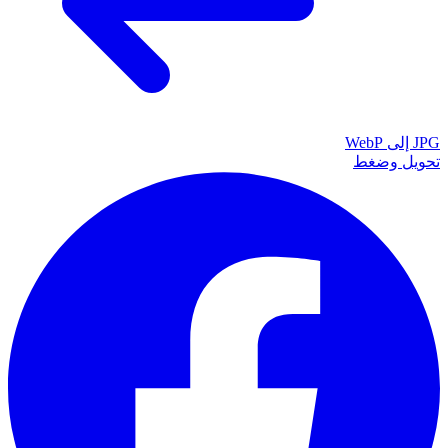
JPG إلى WebP
تحويل وضغط