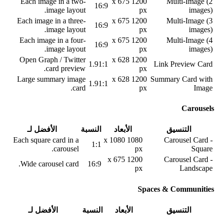
Each image in a two-
1200 x 675
Multi-Image (2
16:9
image layout.
px
images)
Each image in a three-
1200 x 675
Multi-Image (3
16:9
image layout.
px
images)
Each image in a four-
1200 x 675
Multi-Image (4
16:9
image layout.
px
images)
Open Graph / Twitter
1200 x 628
1.91:1
Link Preview Card
card preview.
px
Large summary image
1200 x 628
Summary Card with
1.91:1
card.
px
Image
Carousels
التنسيق
الأبعاد
النسبة
الأفضل لـ
Each square card in a
1080 x 1080
Carousel Card -
1:1
carousel.
px
Square
1200 x 675
Carousel Card -
Wide carousel card.
16:9
px
Landscape
Spaces & Communities
التنسيق
الأبعاد
النسبة
الأفضل لـ