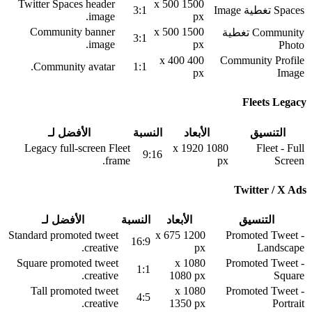
Twitter Spaces header
1500 x 500
Spaces تغطية Image
3:1
image.
px
Community banner
1500 x 500
Community تغطية
3:1
image.
px
Photo
400 x 400
Community Profile
Community avatar.
1:1
px
Image
Fleets Legacy
التنسيق
الأبعاد
النسبة
الأفضل لـ
Legacy full-screen Fleet
1080 x 1920
Fleet - Full
9:16
frame.
px
Screen
Twitter / X Ads
التنسيق
الأبعاد
النسبة
الأفضل لـ
Standard promoted tweet
1200 x 675
Promoted Tweet -
16:9
creative.
px
Landscape
Square promoted tweet
1080 x
Promoted Tweet -
1:1
creative.
1080 px
Square
Tall promoted tweet
1080 x
Promoted Tweet -
4:5
creative.
1350 px
Portrait