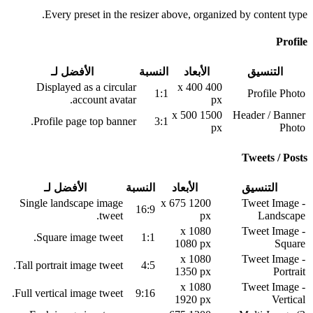
Every preset in the resizer above, organized by content type.
Profile
التنسيق
الأبعاد
النسبة
الأفضل لـ
Displayed as a circular
400 x 400
1:1
Profile Photo
account avatar.
px
1500 x 500
Header / Banner
Profile page top banner.
3:1
px
Photo
Tweets / Posts
التنسيق
الأبعاد
النسبة
الأفضل لـ
Single landscape image
1200 x 675
Tweet Image -
16:9
tweet.
px
Landscape
1080 x
Tweet Image -
Square image tweet.
1:1
1080 px
Square
1080 x
Tweet Image -
Tall portrait image tweet.
4:5
1350 px
Portrait
1080 x
Tweet Image -
Full vertical image tweet.
9:16
1920 px
Vertical