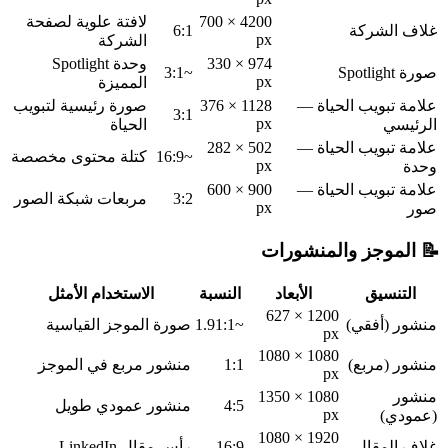
4200 × 700
لافتة علوية لصفحة
غلاف الشركة
6:1
px
الشركة
974 × 330
وحدة Spotlight
صورة Spotlight
~3:1
px
المميزة
علامة تبويب الحياة —
1128 × 376
صورة رئيسية لتبويب
3:1
px
الرئيسي
الحياة
علامة تبويب الحياة —
502 × 282
~16:9
كتلة محتوى مخصصة
px
وحدة
علامة تبويب الحياة —
900 × 600
3:2
مربعات شبكة الصور
px
صور
📝 الموجز والمنشورات
التنسيق
الأبعاد
النسبة
الاستخدام الأمثل
1200 × 627
منشور (أفقي)
~1.91:1
صورة الموجز القياسية
px
1080 × 1080
منشور (مربع)
1:1
منشور مربع في الموجز
px
منشور
1080 × 1350
4:5
منشور عمودي طويل
px
(عمودي)
1920 × 1080
غلاف المقال
16:9
رأس مقال LinkedIn