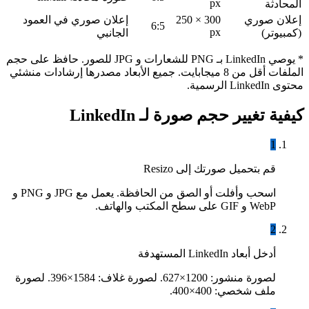
px
المحادثة
إعلان صوري
300 × 250
إعلان صوري في العمود
6:5
px
(كمبيوتر)
الجانبي
* يوصي LinkedIn بـ PNG للشعارات و JPG للصور. حافظ على حجم
الملفات أقل من 8 ميجابايت. جميع الأبعاد مصدرها إرشادات منشئي
محتوى LinkedIn الرسمية.
كيفية تغيير حجم صورة لـ LinkedIn
1
قم بتحميل صورتك إلى Resizo
اسحب وأفلت أو الصق من الحافظة. يعمل مع JPG و PNG و
WebP و GIF على سطح المكتب والهاتف.
2
أدخل أبعاد LinkedIn المستهدفة
لصورة منشور: 1200×627. لصورة غلاف: 1584×396. لصورة
ملف شخصي: 400×400.