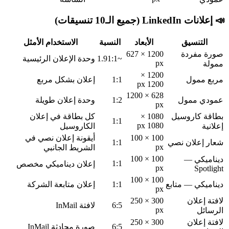
📣 إعلانات LinkedIn (جميع الـ10 تنسيقات)
التنسيق
الأبعاد
النسبة
الاستخدام الأمثل
صورة مفردة
1200 × 627
~1.91:1
وحدة الإعلان الرئيسية
px
ممولة
1200 ×
مربع ممول
1:1
إعلان بشكل مربع
1200 px
628 × 1200
عمودي ممول
1:2
وحدة إعلان طويلة
px
بطاقة كاروسيل
1080 ×
كل بطاقة في إعلان
1:1
1080 px
إعلانية
الكاروسيل
100 × 100
أيقونة إعلان نصي في
شعار إعلان نصي
1:1
px
الشريط الجانبي
100 × 100
ديناميكي —
1:1
إعلان ديناميكي مخصص
px
Spotlight
100 × 100
ديناميكي — متابع
1:1
إعلان متابعة الشركة
px
لافتة إعلان
300 × 250
6:5
لافتة InMail
px
الرسائل
لافتة إعلان
300 × 250
6:5
صورة محادثة InMail