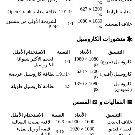
px
1200 × 627
معاينة الرابط
~1.91:1
بطاقة معاينة Open Graph
px
1080 × 1080
الشريحة الأولى من منشور
1:1
غلاف المستند
px
PDF
🎠 منشورات الكاروسيل
التنسيق
الأبعاد
النسبة
الاستخدام الأمثل
1080 × 1080
الحجم الأكثر شيوعًا
كاروسيل (مربع)
1:1
px
للكاروسيل
1200 × 628
كاروسيل (أفقي)
~1.91:1
بطاقة كاروسيل عريضة
px
كاروسيل
1080 × 1350
4:5
بطاقة كاروسيل طويلة
px
(عمودي)
📅 الفعاليات و 📖 القصص
التنسيق
الأبعاد
النسبة
الاستخدام الأمثل
16:9
1600 × 900 px
غلاف الحدث
لافتة صفحة الفعالية
قصة / فيديو
1080 × 1920
قصة أو ريل بملء
9:16
px
عمودي
الشاشة