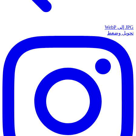
JPG إلى WebP
تحويل وضغط