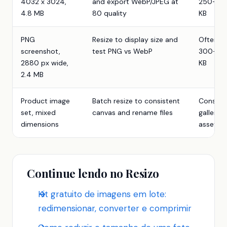
4032 x 3024,
and export WebP/JPEG at
250-70
4.8 MB
80 quality
KB
PNG
Resize to display size and
Often
screenshot,
test PNG vs WebP
300-90
2880 px wide,
KB
2.4 MB
Product image
Batch resize to consistent
Consist
set, mixed
canvas and rename files
gallery
dimensions
assets
Continue lendo no Resizo
Kit gratuito de imagens em lote:
redimensionar, converter e comprimir