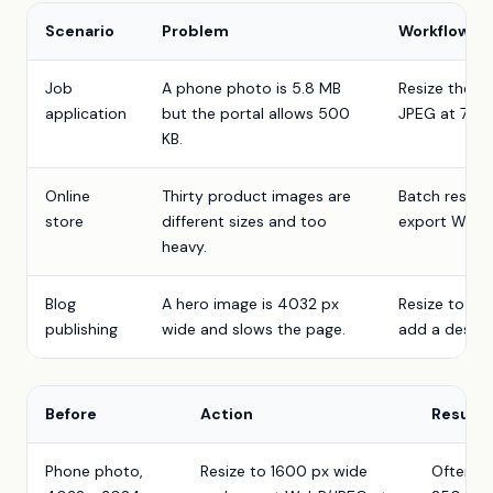
Scenario
Problem
Workflow
Job
A phone photo is 5.8 MB
Resize the lo
application
but the portal allows 500
JPEG at 78 qu
KB.
Online
Thirty product images are
Batch resize
store
different sizes and too
export WebP,
heavy.
Blog
A hero image is 4032 px
Resize to 16
publishing
wide and slows the page.
add a descrip
Before
Action
Result
Phone photo,
Resize to 1600 px wide
Often