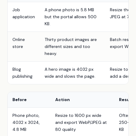
Job
A phone photo is 5.8 MB
Resize the lo
application
but the portal allows 500
JPEG at 78 qu
KB.
Online
Thirty product images are
Batch resize
store
different sizes and too
export WebP,
heavy.
Blog
A hero image is 4032 px
Resize to 16
publishing
wide and slows the page.
add a descrip
Before
Action
Result
Phone photo,
Resize to 1600 px wide
Often
4032 x 3024,
and export WebP/JPEG at
250-70
4.8 MB
80 quality
KB