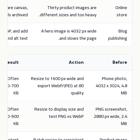
 square canvas,
Thirty product images are
Online
inals archived.
different sizes and too heavy.
store
 WebP, and add
A hero image is 4032 px wide
Blog
me and alt text.
and slows the page.
publishing
Result
Action
Before
Often
Resize to 1600 px wide and
Phone photo,
250-700
export WebP/JPEG at 80
4032 x 3024, 4.8
KB
quality
MB
Often
Resize to display size and
PNG screenshot,
300-900
test PNG vs WebP
2880 px wide, 2.4
KB
MB
onsistent
Batch resize to consistent
Product image