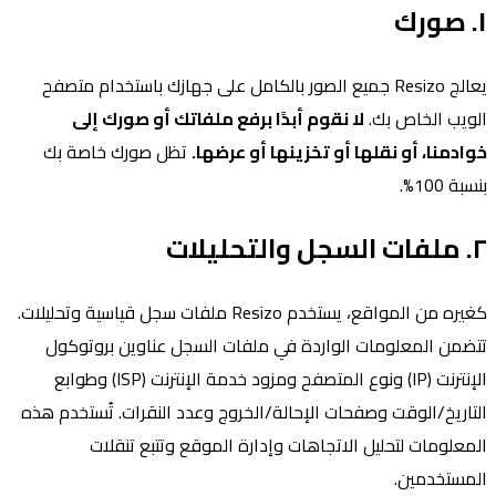
١. صورك
يعالج Resizo جميع الصور بالكامل على جهازك باستخدام متصفح
الويب الخاص بك.
لا نقوم أبدًا برفع ملفاتك أو صورك إلى
خوادمنا، أو نقلها أو تخزينها أو عرضها.
تظل صورك خاصة بك
بنسبة 100%.
٢. ملفات السجل والتحليلات
كغيره من المواقع، يستخدم Resizo ملفات سجل قياسية وتحليلات.
تتضمن المعلومات الواردة في ملفات السجل عناوين بروتوكول
الإنترنت (IP) ونوع المتصفح ومزود خدمة الإنترنت (ISP) وطوابع
التاريخ/الوقت وصفحات الإحالة/الخروج وعدد النقرات. تُستخدم هذه
المعلومات لتحليل الاتجاهات وإدارة الموقع وتتبع تنقلات
المستخدمين.