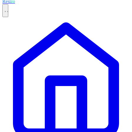
Resi
zo