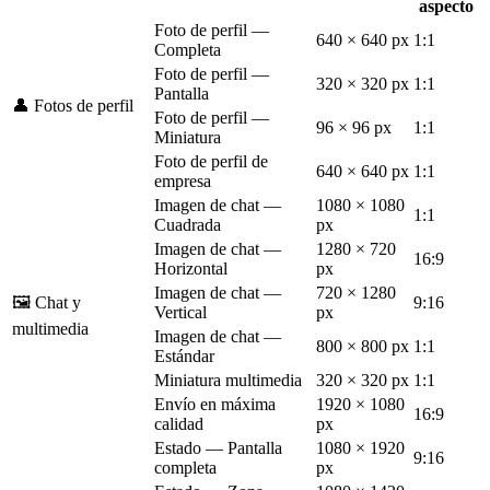
aspecto
Foto de perfil —
640 × 640 px
1:1
Completa
Foto de perfil —
320 × 320 px
1:1
Pantalla
👤 Fotos de perfil
Foto de perfil —
96 × 96 px
1:1
Miniatura
Foto de perfil de
640 × 640 px
1:1
empresa
Imagen de chat —
1080 × 1080
1:1
Cuadrada
px
Imagen de chat —
1280 × 720
16:9
Horizontal
px
Imagen de chat —
720 × 1280
🖼️ Chat y
9:16
Vertical
px
multimedia
Imagen de chat —
800 × 800 px
1:1
Estándar
Miniatura multimedia
320 × 320 px
1:1
Envío en máxima
1920 × 1080
16:9
calidad
px
Estado — Pantalla
1080 × 1920
9:16
completa
px