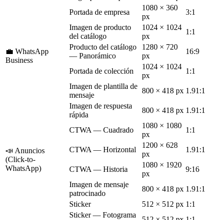
1080 × 360
Portada de empresa
3:1
px
Imagen de producto
1024 × 1024
1:1
del catálogo
px
Producto del catálogo
1280 × 720
💼 WhatsApp
16:9
— Panorámico
px
Business
1024 × 1024
Portada de colección
1:1
px
Imagen de plantilla de
800 × 418 px
1.91:1
mensaje
Imagen de respuesta
800 × 418 px
1.91:1
rápida
1080 × 1080
CTWA — Cuadrado
1:1
px
1200 × 628
CTWA — Horizontal
1.91:1
📣 Anuncios
px
(Click-to-
1080 × 1920
WhatsApp)
CTWA — Historia
9:16
px
Imagen de mensaje
800 × 418 px
1.91:1
patrocinado
Sticker
512 × 512 px
1:1
Sticker — Fotograma
512 × 512 px
1:1