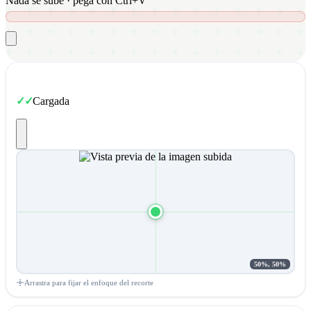
Nada se sube · pega con Ctrl+V
Cargada
50%, 50%
Arrastra para fijar el enfoque del recorte