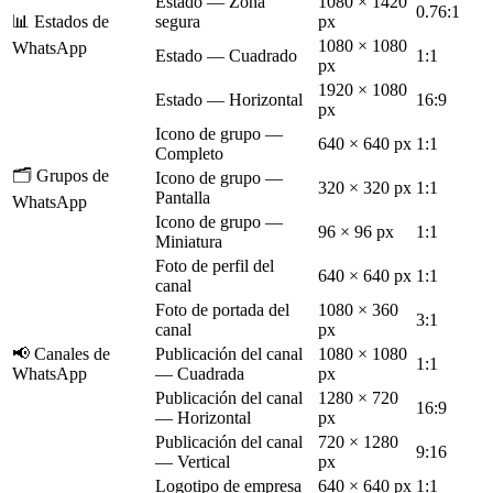
Estado — Zona
1080 × 1420
0.76:1
📊 Estados de
segura
px
1080 × 1080
WhatsApp
Estado — Cuadrado
1:1
px
1920 × 1080
Estado — Horizontal
16:9
px
Icono de grupo —
640 × 640 px
1:1
Completo
🗂️ Grupos de
Icono de grupo —
320 × 320 px
1:1
Pantalla
WhatsApp
Icono de grupo —
96 × 96 px
1:1
Miniatura
Foto de perfil del
640 × 640 px
1:1
canal
Foto de portada del
1080 × 360
3:1
canal
px
📢 Canales de
Publicación del canal
1080 × 1080
1:1
WhatsApp
— Cuadrada
px
Publicación del canal
1280 × 720
16:9
— Horizontal
px
Publicación del canal
720 × 1280
9:16
— Vertical
px
Logotipo de empresa
640 × 640 px
1:1