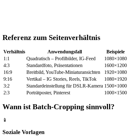
Referenz zum Seitenverhältnis
Verhältnis
Anwendungsfall
Beispiele
1:1
Quadratisch – Profilbilder, IG-Feed
1080×1080
4:3
Standardfoto, Präsentationen
1600×1200
16:9
Breitbild, YouTube-Miniaturansichten
1920×1080
9:16
Vertikal – IG Stories, Reels, TikTok
1080×1920
3:2
Standardeinstellung für DSLR-Kamera
1500×1000
2:3
Porträtposter, Pinterest
1000×1500
Wann ist Batch-Cropping sinnvoll?
📱
Soziale Vorlagen