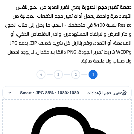
دفعة تغيير حجم الصورة
يعني تغيير العديد من الصور لنفس
الأبعاد مرة واحدة. يعمل أداة تغيير حجم الدُفعات المجانية من
Resizo بنسبة 100% في متصفحك - اسحب ما يصل إلى مئات الصور،
واختر العرض والارتفاع المستهدفين، واختر الاقتصاص الذكي، أو
الملاءمة، أو التمدد، وقم بتنزيل كل شيء كملف ZIP. يدعم JPG
وWEBP شريط تمرير الجودة؛ PNG دائمًا بلا فقدان. لا يوجد تحميل
ولا حساب ولا علامة مائية.
4
3
2
1
تغيير حجم الإعدادات
1080×1080 · Smart · JPG 85%