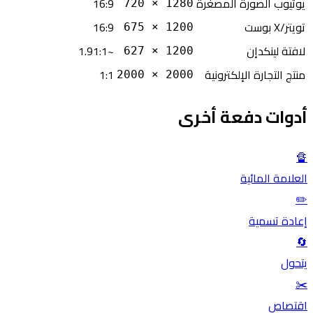
يوتيوب الصورة المصغرة
16:9
1280 × 720
تويتر/X بوست
16:9
1200 × 675
لافتة لينكدإن
~1.91:1
1200 × 627
منتج التجارة الإلكترونية
1:1
2000 × 2000
أدوات دفعة أخرى
🔏
العلامة المائية
✏️
إعادة تسمية
🔄
يتحول
✂️
اقتصاص