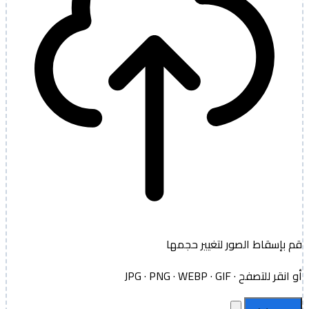
قم بإسقاط الصور لتغيير حجمها
أو انقر للتصفح · JPG · PNG · WEBP · GIF