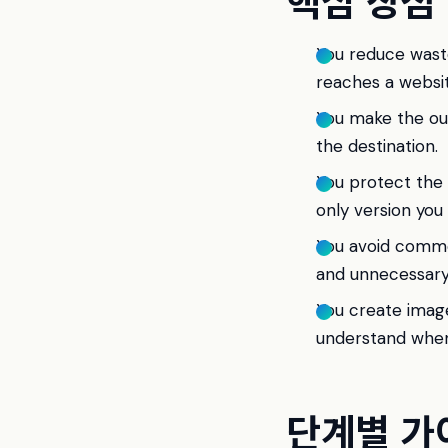
You reduce waste
reaches a websit
You make the outp
the destination.
You protect the 
only version you
You avoid commo
and unnecessary
You create image
understand when
단계별 가