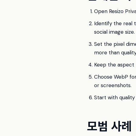
Open Resizo Priva
Identify the real
social image size.
Set the pixel dim
more than qualit
Keep the aspect r
Choose WebP for 
or screenshots.
Start with qualit
모범 사례