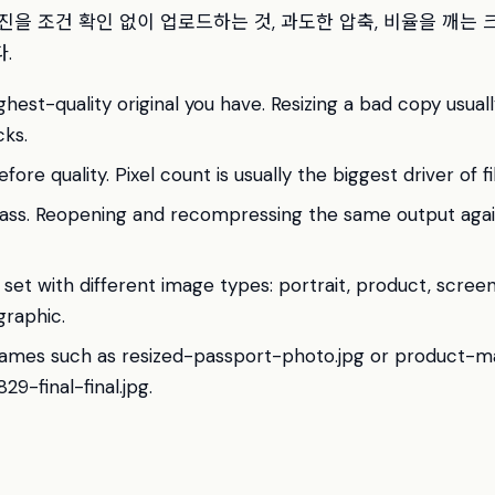
진을 조건 확인 없이 업로드하는 것, 과도한 압축, 비율을 깨는 
.
ghest-quality original you have. Resizing a bad copy usuall
ks.
ore quality. Pixel count is usually the biggest driver of fil
ass. Reopening and recompressing the same output agai
 set with different image types: portrait, product, scree
graphic.
names such as resized-passport-photo.jpg or product-
9-final-final.jpg.