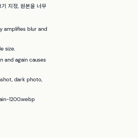
크기 지정, 원본을 너무
y amplifies blur and
e size.
n and again causes
nshot, dark photo,
main-1200.webp