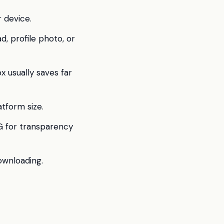
 device.
d, profile photo, or
 usually saves far
atform size.
G for transparency
ownloading.