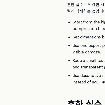
흔한 실수는 민감한 사
빨리 삭제하는 것입니다
Start from the hi
compression bloc
Set dimensions bef
Use one export p
visible damage.
Keep a small test
and transparent 
Use descriptive 
instead of IMG_482
흔한 실수