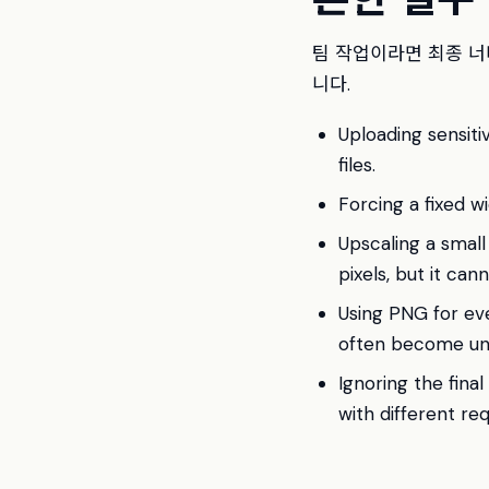
팀 작업이라면 최종 너비
니다.
Uploading sensit
files.
Forcing a fixed w
Upscaling a small
pixels, but it ca
Using PNG for ev
often become unn
Ignoring the fina
with different re