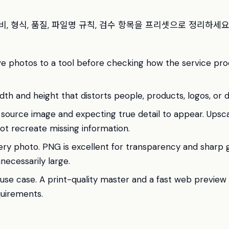
, 형식, 품질, 파일명 규칙, 검수 항목을 프리셋으로 정리하세요
ive photos to a tool before checking how the service pr
idth and height that distorts people, products, logos, or
 source image and expecting true detail to appear. Upsc
nnot recreate missing information.
ery photo. PNG is excellent for transparency and sharp 
ecessarily large.
l use case. A print-quality master and a fast web preview a
quirements.