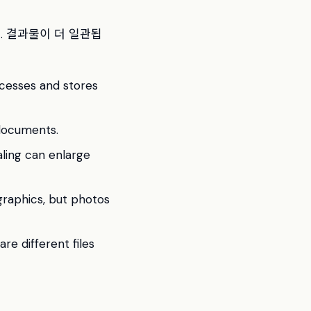
. 결과물이 더 일관됩
ocesses and stores
 documents.
aling can enlarge
graphics, but photos
re different files