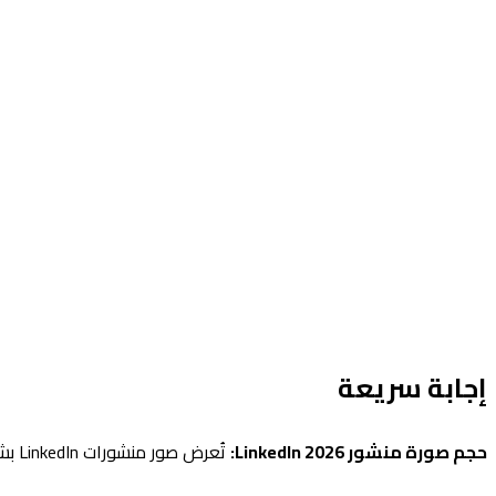
إجابة سريعة
حجم صورة منشور LinkedIn 2026:
تُعرض صور منشورات LinkedIn بشكل مختلف حسب الصيغة. هنا الأبعاد المثلى.