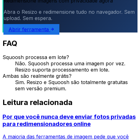
Redimensione imagens com privacidade agora
Abra o Resizo e redimensione tudo no navegador. Sem
upload. Sem espera.
Abrir ferramenta
FAQ
Squoosh processa em lote?
Não. Squoosh processa uma imagem por vez.
Resizo suporta processamento em lote.
Ambas são realmente grátis?
Sim. Resizo e Squoosh são totalmente gratuitas
sem versão premium.
Leitura relacionada
Por que você nunca deve enviar fotos privadas
para redimensionadores online
A maioria das ferramentas de imagem pede que você