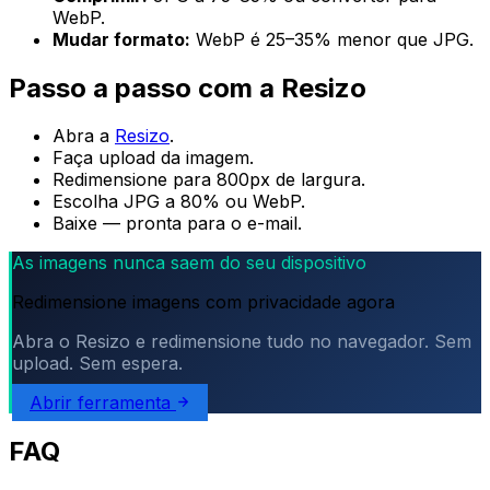
WebP.
Mudar formato:
WebP é 25–35% menor que JPG.
Passo a passo com a Resizo
Abra a
Resizo
.
Faça upload da imagem.
Redimensione para 800px de largura.
Escolha JPG a 80% ou WebP.
Baixe — pronta para o e-mail.
As imagens nunca saem do seu dispositivo
Redimensione imagens com privacidade agora
Abra o Resizo e redimensione tudo no navegador. Sem
upload. Sem espera.
Abrir ferramenta
FAQ