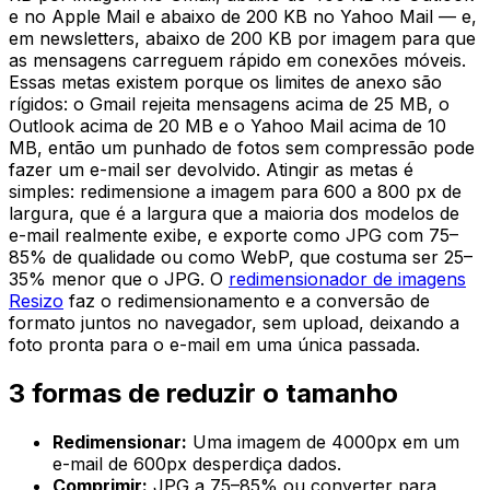
e no Apple Mail e abaixo de 200 KB no Yahoo Mail — e,
em newsletters, abaixo de 200 KB por imagem para que
as mensagens carreguem rápido em conexões móveis.
Essas metas existem porque os limites de anexo são
rígidos: o Gmail rejeita mensagens acima de 25 MB, o
Outlook acima de 20 MB e o Yahoo Mail acima de 10
MB, então um punhado de fotos sem compressão pode
fazer um e-mail ser devolvido. Atingir as metas é
simples: redimensione a imagem para 600 a 800 px de
largura, que é a largura que a maioria dos modelos de
e-mail realmente exibe, e exporte como JPG com 75–
85% de qualidade ou como WebP, que costuma ser 25–
35% menor que o JPG. O
redimensionador de imagens
Resizo
faz o redimensionamento e a conversão de
formato juntos no navegador, sem upload, deixando a
foto pronta para o e-mail em uma única passada.
3 formas de reduzir o tamanho
Redimensionar:
Uma imagem de 4000px em um
e-mail de 600px desperdiça dados.
Comprimir:
JPG a 75–85% ou converter para