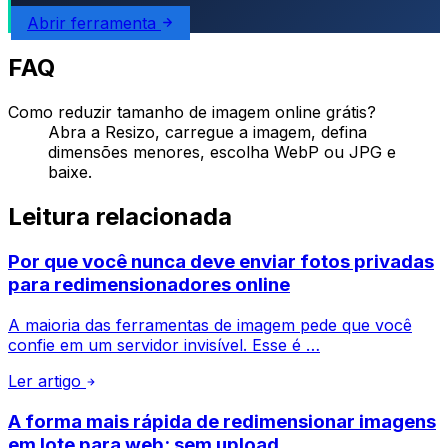
Abrir ferramenta
FAQ
Como reduzir tamanho de imagem online grátis?
Abra a Resizo, carregue a imagem, defina
dimensões menores, escolha WebP ou JPG e
baixe.
Leitura relacionada
Por que você nunca deve enviar fotos privadas
para redimensionadores online
A maioria das ferramentas de imagem pede que você
confie em um servidor invisível. Esse é …
Ler artigo
A forma mais rápida de redimensionar imagens
em lote para web: sem upload