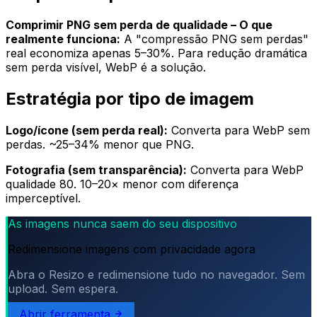
Comprimir PNG sem perda de qualidade – O que
realmente funciona:
A "compressão PNG sem perdas"
real economiza apenas 5–30%. Para redução dramática
sem perda visível, WebP é a solução.
Estratégia por tipo de imagem
Logo/ícone (sem perda real):
Converta para WebP sem
perdas. ~25–34% menor que PNG.
Fotografia (sem transparência):
Converta para WebP
qualidade 80. 10–20× menor com diferença
imperceptível.
As imagens nunca saem do seu dispositivo
Redimensione imagens com privacidade agora
Abra o Resizo e redimensione tudo no navegador. Sem
upload. Sem espera.
Abrir ferramenta