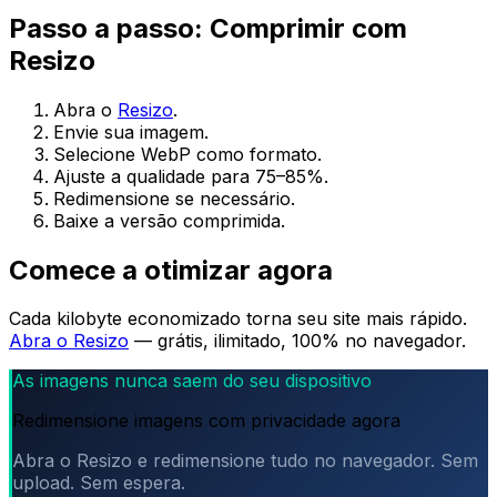
Passo a passo: Comprimir com
Resizo
Abra o
Resizo
.
Envie sua imagem.
Selecione WebP como formato.
Ajuste a qualidade para 75–85%.
Redimensione se necessário.
Baixe a versão comprimida.
Comece a otimizar agora
Cada kilobyte economizado torna seu site mais rápido.
Abra o Resizo
— grátis, ilimitado, 100% no navegador.
As imagens nunca saem do seu dispositivo
Redimensione imagens com privacidade agora
Abra o Resizo e redimensione tudo no navegador. Sem
upload. Sem espera.