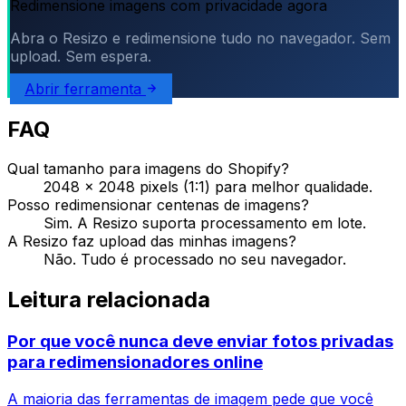
Redimensione imagens com privacidade agora
Abra o Resizo e redimensione tudo no navegador. Sem
upload. Sem espera.
Abrir ferramenta
FAQ
Qual tamanho para imagens do Shopify?
2048 × 2048 pixels (1:1) para melhor qualidade.
Posso redimensionar centenas de imagens?
Sim. A Resizo suporta processamento em lote.
A Resizo faz upload das minhas imagens?
Não. Tudo é processado no seu navegador.
Leitura relacionada
Por que você nunca deve enviar fotos privadas
para redimensionadores online
A maioria das ferramentas de imagem pede que você