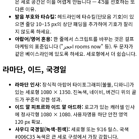
은 세로 공간은 이를 어렵게 만듭니다 — 4:5를 선호하는 또
다른 이유.
발음 부호와 타슈킬:
헤드라인에 타슈킬(단모음 기호)이 있
으면 줄당 10–15 px의 상단 패딩을 추가하여 기호가 잘리
지 않도록 하세요.
아랍어/영어 혼용:
한 줄에서 스크립트를 바꾸는 것은 걸프
마케팅의 표준입니다 ("احجز rooms now" 등). 두 문자가
같은 베이스라인에 있도록 하세요. 세로형에서 더 쉽습니다.
라마단, 이드, 국경일
라마단 인사:
장식적 아랍어 타이포그래피(쑬쑬, 디와니)가
있는 세로형 1080 × 1350. 진녹색, 네이비, 버건디 위의 골
드가 꾸준히 강한 성과.
이드 알 피트르와 이드 알 아드하:
로고가 있는 캐러셀 인사
에 정사각형 1080 × 1080. 사용자명용 하단 안전 영역
120 px 확보.
사우디 국경일(녹색-흰색):
세로형 또는 9:16 릴스. 국색
#006C35 녹색은 큰 세로 구성에서 가장 강합니다.