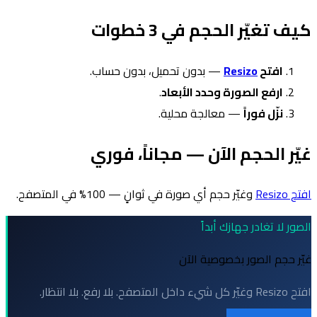
كيف تغيّر الحجم في 3 خطوات
افتح
Resizo
— بدون تحميل، بدون حساب.
ارفع الصورة وحدد الأبعاد
.
نزّل فوراً
— معالجة محلية.
غيّر الحجم الآن — مجاناً، فوري
افتح Resizo
وغيّر حجم أي صورة في ثوانٍ — 100% في المتصفح.
الصور لا تغادر جهازك أبداً
غيّر حجم الصور بخصوصية الآن
افتح Resizo وغيّر كل شيء داخل المتصفح. بلا رفع. بلا انتظار.