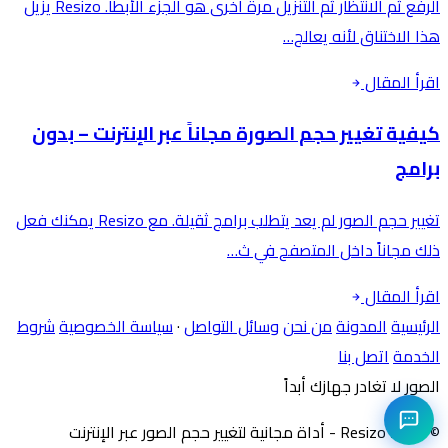
الرفع ثم الانتظار ثم التنزيل مرة أخرى هو الجزء الأبطأ. Resizo يزيل
هذا الاختناق لأنه يعالج…
اقرأ المقال
كيفية تغيير حجم الصورة مجاناً عبر الإنترنت – بدون
برامج
تغيير حجم الصور لم يعد يتطلب برامج ثقيلة. مع Resizo يمكنك فعل
ذلك مجاناً داخل المتصفح في ث…
اقرأ المقال
الرئيسية
المدونة
من نحن
وسائل التواصل
·
سياسة الخصوصية
شروط
الخدمة
اتصل بنا
الصور لا تغادر جهازك أبداً
©
2026
Resizo - أداة مجانية لتغيير حجم الصور عبر الإنترنت