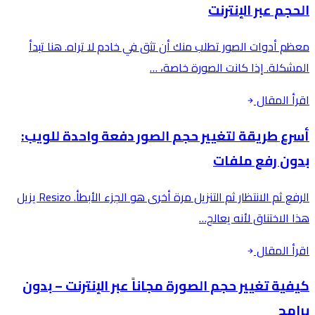
الحجم عبر الإنترنت
معظم أدوات الصور تطلب منك أن تثق في خادم لا تراه. هنا تبدأ
المشكلة. إذا كانت الصورة خاصة، …
اقرأ المقال
أسرع طريقة لتغيير حجم الصور دفعة واحدة للويب:
بدون رفع ملفات
الرفع ثم الانتظار ثم التنزيل مرة أخرى هو الجزء الأبطأ. Resizo يزيل
هذا الاختناق لأنه يعالج…
اقرأ المقال
كيفية تغيير حجم الصورة مجاناً عبر الإنترنت – بدون
برامج