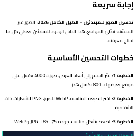
إجابة سريعة
تحسين الصور للمبتدئين – الدليل الكامل 2026:
الصور غير
المحسّنة تبطّئ المواقع. هذا الدليل الودود للمبتدئين يغطي كل ما
تحتاج معرفته.
خطوات التحسين الأساسية
الخطوة 1:
غيّر الحجم إلى أبعاد العرض. صورة 4000 بكسل على
موقع يعرضها بـ 800 بكسل هدر.
الخطوة 2:
اختر الصيغة المناسبة. WebP للصور، PNG للشعارات ذات
الشفافية.
الخطوة 3:
اضغط بشكل مناسب. جودة 75–85 لـ JPG وWebP.
الصور لا تغادر جهازك أبداً