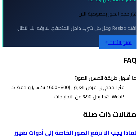
غيّر حجم الصور بخصوصية الآن
افتح Resizo وغيّر كل شيء داخل المتصفح. بلا رفع. بلا انتظار.
افتح الأداة
FAQ
ما أسهل طريقة لتحسين الصور؟
غيّر الحجم إلى عرض العرض (800–1600 بكسل) واحفظ كـ
WebP. هذا يحل 90% من الاحتياجات.
مقالات ذات صلة
لماذا يجب ألا ترفع الصور الخاصة إلى أدوات تغيير