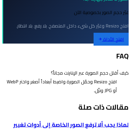
غيّر حجم الصور بخصوصية الآن
افتح Resizo وغيّر كل شيء داخل المتصفح. بلا رفع. بلا انتظار.
افتح الأداة
FAQ
كيف أقلل حجم الصورة عبر الإنترنت مجاناً؟
افتح Resizo وحمّل الصورة واضبط أبعاداً أصغر واختر WebP
أو JPG ونزّل.
مقالات ذات صلة
لماذا يجب ألا ترفع الصور الخاصة إلى أدوات تغيير