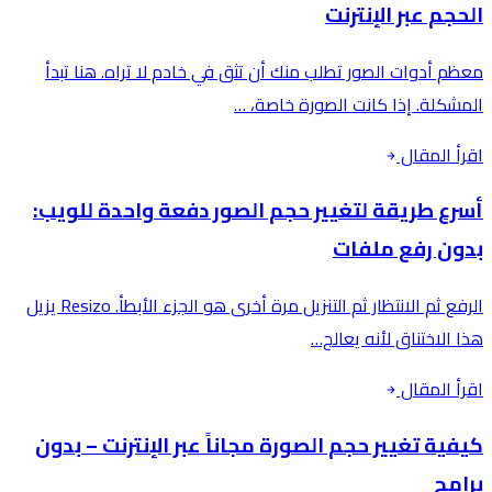
الحجم عبر الإنترنت
معظم أدوات الصور تطلب منك أن تثق في خادم لا تراه. هنا تبدأ
المشكلة. إذا كانت الصورة خاصة، …
اقرأ المقال
أسرع طريقة لتغيير حجم الصور دفعة واحدة للويب:
بدون رفع ملفات
الرفع ثم الانتظار ثم التنزيل مرة أخرى هو الجزء الأبطأ. Resizo يزيل
هذا الاختناق لأنه يعالج…
اقرأ المقال
كيفية تغيير حجم الصورة مجاناً عبر الإنترنت – بدون
برامج