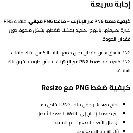
إجابة سريعة
كيفية ضغط PNG عبر الإنترنت – ضاغط PNG مجاني:
ملفات PNG
كبيرة بطبيعتها. بالنهج الصحيح يمكنك ضغطها بشكل ملحوظ دون
فقدان الجودة.
PNG تنسيق بدون فقدان يخزن جميع بيانات البكسل. لذلك ملفات
PNG كبيرة. عند
ضغط PNG عبر الإنترنت
، تحسّن طريقة تخزين تلك
البيانات.
كيفية ضغط PNG مع Resizo
افتح Resizo وحمّل ملف PNG الخاص بك.
غيّر صيغة الإخراج إلى WebP للضغط الأفضل.
أو قلّل الأبعاد لتصغير حجم الملف.
نزّل النتيجة المضغوطة.