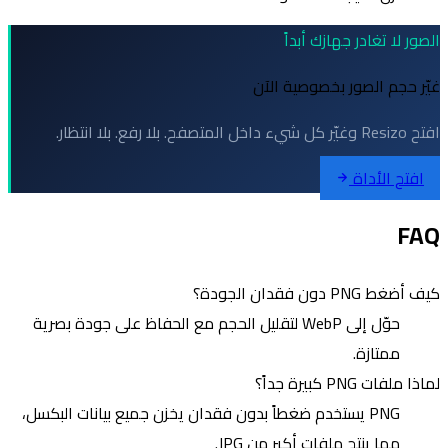
الصور لا تغادر جهازك أبداً
غيّر حجم الصور بخصوصية الآن
افتح Resizo وغيّر كل شيء داخل المتصفح. بلا رفع. بلا انتظار.
افتح الأداة
FAQ
كيف أضغط PNG دون فقدان الجودة؟
حوّل إلى WebP لتقليل الحجم مع الحفاظ على جودة بصرية
ممتازة.
لماذا ملفات PNG كبيرة جداً؟
PNG يستخدم ضغطاً بدون فقدان يخزن جميع بيانات البكسل،
مما ينتج ملفات أكبر من JPG.