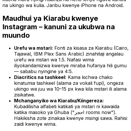
na ukingo wa kulia. Jaribu kwenye iPhone na Android.
Maudhui ya Kiarabu kwenye
Instagram – kanuni za ukubwa na
muundo
Urefu wa mstari:
Fonti za kisasa za Kiarabu (Cairo,
Tajawal, IBM Plex Sans Arabic) zinahitaji angalau
urefu wa mstari wa 1.5. Nafasi wima
iliyokandamizwa kwenye miraba hufanya hili gumu
— sababu nyingine ya 4:5.
Diacritics na tashkeel:
Kama kichwa chako
kinatumia tashkeel (alama za vokali fupi), ongeza
ukingo wa juu wa 10–15 px kwa kila mstari ili alama
zisikatwe.
Mchanganyiko wa Kiarabu/Kiingereza:
Kubadilisha alfabeti katikati ya mstari ni kawaida
katika masoko ya Ghuba ("احجز rooms now").
Hakikisha zote zinakaa kwenye msingi sawa. Rahisi
zaidi kwenye wima.