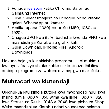
Fungua
resizo.in
katika Chrome, Safari au
Samsung Internet.
Gusa "Select Images" na uchague picha kutoka
galeri, WhatsApp au kamera.
Andika upana (1080) na urefu (1350, 1080 au
1920).
Chagua JPG kwa 85%; badilisha kwenda PNG kwa
maandishi ya Kiarabu au grafiki kali.
Gusa Download. iPhone: Files. Android:
Downloads.
Hakuna haja ya kusakinisha programu — ni muhimu
kwenye vifaa vya shirika katika sekta zinazodhibitiwa
ambapo programu za watumiaji zimepigwa marufuku.
Muhtasari wa kiutendaji
Ukichukua kitu kimoja kutoka kwa mwongozo huu: kwa
msingi tumia 1080 × 1350 wima kwa lishe, 1080 × 1920
kwa Stories na Reels, 2048 × 2048 kwa picha za Shop.
Weka maandishi ya Kiarabu ndani ya maeneo salama