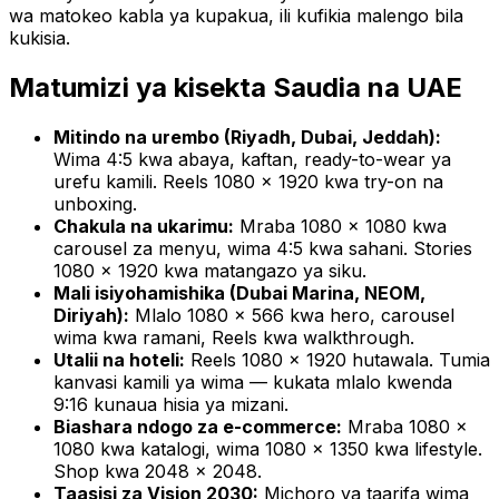
wa matokeo kabla ya kupakua, ili kufikia malengo bila
kukisia.
Matumizi ya kisekta Saudia na UAE
Mitindo na urembo (Riyadh, Dubai, Jeddah):
Wima 4:5 kwa abaya, kaftan, ready-to-wear ya
urefu kamili. Reels 1080 × 1920 kwa try-on na
unboxing.
Chakula na ukarimu:
Mraba 1080 × 1080 kwa
carousel za menyu, wima 4:5 kwa sahani. Stories
1080 × 1920 kwa matangazo ya siku.
Mali isiyohamishika (Dubai Marina, NEOM,
Diriyah):
Mlalo 1080 × 566 kwa hero, carousel
wima kwa ramani, Reels kwa walkthrough.
Utalii na hoteli:
Reels 1080 × 1920 hutawala. Tumia
kanvasi kamili ya wima — kukata mlalo kwenda
9:16 kunaua hisia ya mizani.
Biashara ndogo za e-commerce:
Mraba 1080 ×
1080 kwa katalogi, wima 1080 × 1350 kwa lifestyle.
Shop kwa 2048 × 2048.
Taasisi za Vision 2030:
Michoro ya taarifa wima