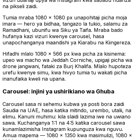
vizuri ubanaji upya wa Instagram kwa sababu huanza
na pikseli zaidi.
Tumia mraba 1080 × 1080 px unapohitaji picha moja
imara — hero ya bidhaa, tangazo la tukio, salamu za
Ramadhani, ubunifu wa Siku ya Taifa. Mraba bado
hufanya kazi vizuri kwenye carousel, hasa
unapochanganya maandishi ya Kiarabu na Kiingereza.
Hifadhi mlalo 1080 × 566 px kwa picha za kisinema:
upeo wa macho wa Jeddah Corniche, upigaji picha wa
drone jangwani, fataki za Burj Khalifa. Mlalo hupoteza
urefu kwenye simu, kwa hivyo tumia tu wakati picha
inanufaika kweli na upana.
Carousel: injini ya ushirikiano wa Ghuba
Carousel sasa ni sehemu kubwa ya posti bora zaidi
Saudia na UAE, hasa katika mitindo, urembo, utalii, na
elimu. Kanuni muhimu: kila slaidi lazima iwe na uwiano
sawa. Kuchanganya 1:1 na 4:5 katika carousel sawa
kunamlazimisha Instagram kupunguza kwa nguvu.
Amua mapema — 1080 × 1350 kwa masimulizi, 1080 ×