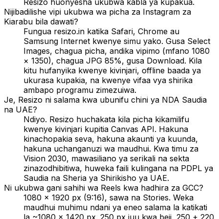
Resizo huonyesha ukubwa kabla ya kupakua.
Nijibadilishe vipi ukubwa wa picha za Instagram za
Kiarabu bila dawati?
Fungua resizo.in katika Safari, Chrome au
Samsung Internet kwenye simu yako. Gusa Select
Images, chagua picha, andika vipimo (mfano 1080
× 1350), chagua JPG 85%, gusa Download. Kila
kitu hufanyika kwenye kivinjari, offline baada ya
ukurasa kupakia, na kwenye vifaa vya shirika
ambapo programu zimezuiwa.
Je, Resizo ni salama kwa ubunifu chini ya NDA Saudia
na UAE?
Ndiyo. Resizo huchakata kila picha kikamilifu
kwenye kivinjari kupitia Canvas API. Hakuna
kinachopakia seva, hakuna akaunti ya kuunda,
hakuna uchanganuzi wa maudhui. Kwa timu za
Vision 2030, mawasiliano ya serikali na sekta
zinazodhibitiwa, huweka faili kulingana na PDPL ya
Saudia na Sheria ya Shirikisho ya UAE.
Ni ukubwa gani sahihi wa Reels kwa hadhira za GCC?
1080 × 1920 px (9:16), sawa na Stories. Weka
maudhui muhimu ndani ya eneo salama la katikati
la ~1080 × 1420 px. 250 px juu kwa beji, 250 + 220