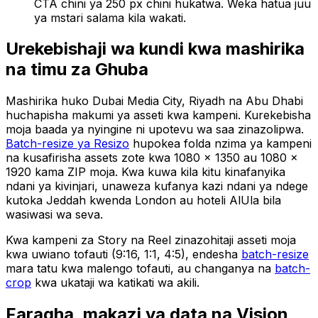
CTA chini ya 250 px chini hukatwa. Weka hatua juu
ya mstari salama kila wakati.
Urekebishaji wa kundi kwa mashirika
na timu za Ghuba
Mashirika huko Dubai Media City, Riyadh na Abu Dhabi
huchapisha makumi ya asseti kwa kampeni. Kurekebisha
moja baada ya nyingine ni upotevu wa saa zinazolipwa.
Batch-resize ya Resizo
hupokea folda nzima ya kampeni
na kusafirisha assets zote kwa 1080 × 1350 au 1080 ×
1920 kama ZIP moja. Kwa kuwa kila kitu kinafanyika
ndani ya kivinjari, unaweza kufanya kazi ndani ya ndege
kutoka Jeddah kwenda London au hoteli AlUla bila
wasiwasi wa seva.
Kwa kampeni za Story na Reel zinazohitaji asseti moja
kwa uwiano tofauti (9:16, 1:1, 4:5), endesha
batch-resize
mara tatu kwa malengo tofauti, au changanya na
batch-
crop
kwa ukataji wa katikati wa akili.
Faragha, makazi ya data na Vision