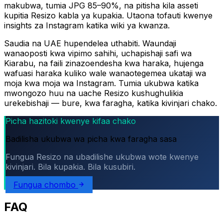
makubwa, tumia JPG 85–90%, na pitisha kila asseti
kupitia Resizo kabla ya kupakia. Utaona tofauti kwenye
insights za Instagram katika wiki ya kwanza.
Saudia na UAE hupendelea uthabiti. Waundaji
wanaoposti kwa vipimo sahihi, uchapishaji safi wa
Kiarabu, na faili zinazoendesha kwa haraka, hujenga
wafuasi haraka kuliko wale wanaotegemea ukataji wa
moja kwa moja wa Instagram. Tumia ukubwa katika
mwongozo huu na uache Resizo kushughulikia
urekebishaji — bure, kwa faragha, katika kivinjari chako.
Picha hazitoki kwenye kifaa chako
Badilisha ukubwa wa picha kwa faragha sasa
Fungua Resizo na ubadilishe ukubwa wote kwenye
kivinjari. Bila kupakia. Bila kusubiri.
Fungua chombo
FAQ