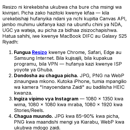
Resizo ni kirekebisha ukubwa cha bure cha msingi wa
kivinjari. Picha zako hazitoki kwenye kifaa — kila
urekebishaji hufanyika ndani ya nchi kupitia Canvas API,
jambo muhimu ukifanya kazi na ubunifu chini ya NDA,
UGC ya wateja, au picha za bidhaa zisizochapishwa.
Hatua sahihi, iwe kwenye MacBook DIFC au Galaxy S25
Riyadh:
Fungua
Resizo
kwenye Chrome, Safari, Edge au
Samsung Internet. Bila kujisajili, bila kupakua
programu, bila VPN — hufanya kazi kwenye ISP
yoyote ya Ghuba.
Dondosha au chagua picha.
JPG, PNG na WebP
zinaungwa mkono. Kutoka iPhone, tumia mpangilio
wa kamera "Inayoendana Zaidi" au badilisha HEIC
kwanza.
Ingiza vipimo vya Instagram
— 1080 × 1350 kwa
wima, 1080 × 1080 kwa mraba, 1080 × 1920 kwa
Stories/Reels.
Chagua muundo.
JPG kwa 85–90% kwa picha,
PNG kwa maandishi mengi ya Kiarabu, WebP kwa
ukubwa mdogo zaidi.