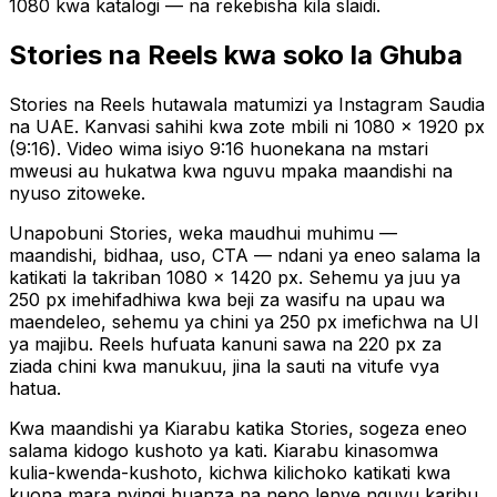
1080 kwa katalogi — na rekebisha kila slaidi.
Stories na Reels kwa soko la Ghuba
Stories na Reels hutawala matumizi ya Instagram Saudia
na UAE. Kanvasi sahihi kwa zote mbili ni 1080 × 1920 px
(9:16). Video wima isiyo 9:16 huonekana na mstari
mweusi au hukatwa kwa nguvu mpaka maandishi na
nyuso zitoweke.
Unapobuni Stories, weka maudhui muhimu —
maandishi, bidhaa, uso, CTA — ndani ya eneo salama la
katikati la takriban 1080 × 1420 px. Sehemu ya juu ya
250 px imehifadhiwa kwa beji za wasifu na upau wa
maendeleo, sehemu ya chini ya 250 px imefichwa na UI
ya majibu. Reels hufuata kanuni sawa na 220 px za
ziada chini kwa manukuu, jina la sauti na vitufe vya
hatua.
Kwa maandishi ya Kiarabu katika Stories, sogeza eneo
salama kidogo kushoto ya kati. Kiarabu kinasomwa
kulia-kwenda-kushoto, kichwa kilichoko katikati kwa
kuona mara nyingi huanza na neno lenye nguvu karibu