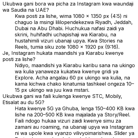
Ukubwa gani bora wa picha za Instagram kwa waundaji
wa Saudia na UAE?
Kwa posti za lishe, wima 1080 × 1350 px (4:5) ni
chaguo la msingi lililopendekezwa Riyadh, Jeddah,
Dubai na Abu Dhabi. Huchukua nafasi zaidi ya
skrini, huhifadhi uchapishaji wa Kiarabu, na
hustahimili vizuri ubanaji upya. Kwa Stories na
Reels, tumia siku zote 1080 × 1920 px (9:16).
Je, Instagram hukata maandishi ya Kiarabu kwenye
posti za lishe?
Ndiyo, maandishi ya Kiarabu karibu sana na ukingo
wa kulia yanaweza kukatwa kwenye gridi ya
Explore. Acha angalau 60 px ukingo wa kulia, na
kama kichwa chako kinatumia tashkeel ongeza 10–
15 px ukingo wa juu kwa mstari.
Ukubwa gani wa faili kulenga kwenye STC, Mobily,
Etisalat au du 5G?
Hata kwenye 5G ya Ghuba, lenga 150–400 KB kwa
lishe na 200–500 KB kwa majalada ya Story/Reel.
Faili ndogo hukaa vizuri zaidi kwenye simu za
zamani au roaming, na ubanaji upya wa Instagram
ni wa upole kwa vyanzo vilivyoimarishwa. Slider ya