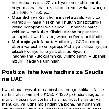
huchukua asilimia 20 zaidi ya skrini kuliko mraba,
ndiyo maana chapa za kikanda zimeweka kiwango
cha 1080 × 1350 px.
Maandishi ya Kiarabu ni marefu zaidi.
Fonti za
Kiarabu — hasa Naskh na Thuluth zinazotumika
katika uchapishaji wa Saudia — zinahitaji nafasi
zaidi ya wima kuliko Kilatini. Miraba hupunguza
uchapishaji wa Kiarabu, wima na Reels huihifadhi.
Matarajio ya kifahari.
Hadhira ya GCC inatarajia
ubora wa picha wa rejareja. Picha ya bidhaa iliyojaa
pikseli kwenye lishe ya Dubai au Riyadh
inaonekana kutokuaminika. Vipimo sahihi + ubanaji
mzuri = faida ya ushindani.
Posti za lishe kwa hadhira za Saudia
na UAE
Kwa chapa, wavutiaji, na biashara ndogo katika Ufalme
na Emirates, wima 4:5 (1080 × 1350 px) ndio chaguo la
msingi. Hujaza kionyesha cha simu, huacha nafasi ya
manukuu ya lugha mbili ndani ya picha, na hustahimili