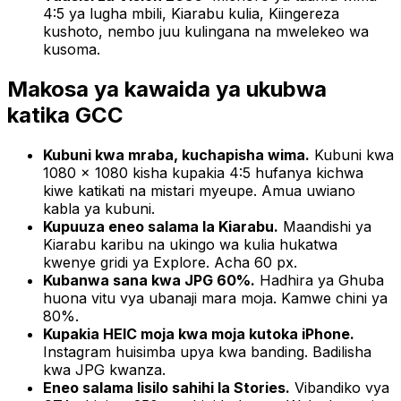
4:5 ya lugha mbili, Kiarabu kulia, Kiingereza
kushoto, nembo juu kulingana na mwelekeo wa
kusoma.
Makosa ya kawaida ya ukubwa
katika GCC
Kubuni kwa mraba, kuchapisha wima.
Kubuni kwa
1080 × 1080 kisha kupakia 4:5 hufanya kichwa
kiwe katikati na mistari myeupe. Amua uwiano
kabla ya kubuni.
Kupuuza eneo salama la Kiarabu.
Maandishi ya
Kiarabu karibu na ukingo wa kulia hukatwa
kwenye gridi ya Explore. Acha 60 px.
Kubanwa sana kwa JPG 60%.
Hadhira ya Ghuba
huona vitu vya ubanaji mara moja. Kamwe chini ya
80%.
Kupakia HEIC moja kwa moja kutoka iPhone.
Instagram huisimba upya kwa banding. Badilisha
kwa JPG kwanza.
Eneo salama lisilo sahihi la Stories.
Vibandiko vya