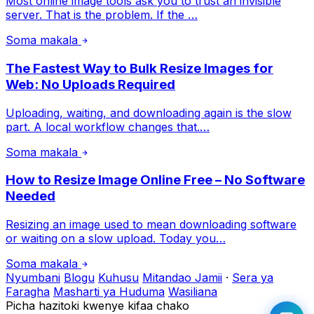
Most online image tools ask you to trust an invisible
server. That is the problem. If the …
Soma makala
The Fastest Way to Bulk Resize Images for
Web: No Uploads Required
Uploading, waiting, and downloading again is the slow
part. A local workflow changes that.…
Soma makala
How to Resize Image Online Free – No Software
Needed
Resizing an image used to mean downloading software
or waiting on a slow upload. Today you…
Soma makala
Nyumbani
Blogu
Kuhusu
Mitandao Jamii
·
Sera ya
Faragha
Masharti ya Huduma
Wasiliana
Picha hazitoki kwenye kifaa chako