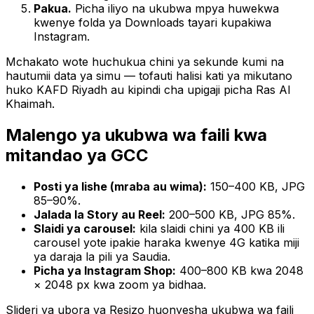
Pakua.
Picha iliyo na ukubwa mpya huwekwa
kwenye folda ya Downloads tayari kupakiwa
Instagram.
Mchakato wote huchukua chini ya sekunde kumi na
hautumii data ya simu — tofauti halisi kati ya mikutano
huko KAFD Riyadh au kipindi cha upigaji picha Ras Al
Khaimah.
Malengo ya ukubwa wa faili kwa
mitandao ya GCC
Posti ya lishe (mraba au wima):
150–400 KB, JPG
85–90%.
Jalada la Story au Reel:
200–500 KB, JPG 85%.
Slaidi ya carousel:
kila slaidi chini ya 400 KB ili
carousel yote ipakie haraka kwenye 4G katika miji
ya daraja la pili ya Saudia.
Picha ya Instagram Shop:
400–800 KB kwa 2048
× 2048 px kwa zoom ya bidhaa.
Slideri ya ubora ya Resizo huonyesha ukubwa wa faili