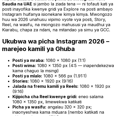
Saudia na UAE
si jambo la ziada tena — ni tofauti kati ya
posti inayofika kwenye gridi ya Explore na posti ambayo
Instagram huifanya isionekane kimya kimya. Mwongozo
huu wa 2026 unahusu vipimo vyote vya posti, Story,
Reel, na wasifu, na miongozo mahususi ya maudhui ya
Kiarabu, chapa za ndani, na mitandao ya simu ya GCC.
Ukubwa wa picha Instagram 2026 –
marejeo kamili ya Ghuba
Posti ya mraba:
1080 × 1080 px (1:1)
Posti wima:
1080 × 1350 px (4:5 — inapendekezwa
kama chaguo la msingi)
Posti ya mlalo:
1080 × 566 px (1.91:1)
Stories:
1080 × 1920 px (9:16)
Jalada na fremu kamili ya Reels:
1080 × 1920 px
(9:16)
Kijipicha cha Reel kwenye gridi:
eneo salama
1080 × 1350 px, limewekwa katikati
Picha ya wasifu:
angalau 320 × 320 px;
inaonyeshwa kama mduara (nembo katikati na