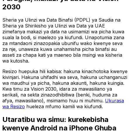
2030
Sheria ya Ulinzi wa Data Binafsi (PDPL) ya Saudia na
Sheria ya Shirikisho ya Ulinzi wa Data ya UAE
zimefanya makazi ya data na usimamizi wa picha kuwa
suala la bodi, si maelezo ya kiufundi. Unapotumia zana
za mtandaoni zinazopakia ubunifu wako kwenye seva
za nje, unaweza kuwa unahamisha picha binafsi au
asseti za chapa kati ya maeneo bila msingi wa kisheria
wa kutosha.
Resizo huepuka hili kabisa: hakuna kinachotoka kwenye
kivinjari. Hakuna uhifadhi wa seva, hakuna uchanganuzi
wa maudhui ya picha, hakuna akaunti, hakuna kuingia.
Kwa timu za Vision 2030, idara za mawasiliano ya
serikali, na sekta zinazodhibitiwa (benki, huduma za
afya, mawasiliano), msimamo huu ni muhimu.
Ukurasa
wa Resizo
hueleza mfumo kamili wa kiufundi.
Utaratibu wa simu: kurekebisha
kwenye Android na iPhone Ghuba