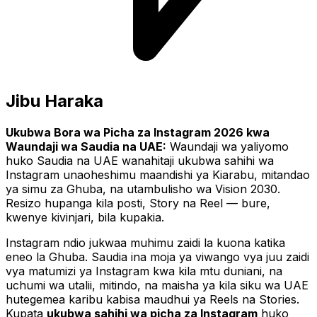
Jibu Haraka
Ukubwa Bora wa Picha za Instagram 2026 kwa
Waundaji wa Saudia na UAE:
Waundaji wa yaliyomo
huko Saudia na UAE wanahitaji ukubwa sahihi wa
Instagram unaoheshimu maandishi ya Kiarabu, mitandao
ya simu za Ghuba, na utambulisho wa Vision 2030.
Resizo hupanga kila posti, Story na Reel — bure,
kwenye kivinjari, bila kupakia.
Instagram ndio jukwaa muhimu zaidi la kuona katika
eneo la Ghuba. Saudia ina moja ya viwango vya juu zaidi
vya matumizi ya Instagram kwa kila mtu duniani, na
uchumi wa utalii, mitindo, na maisha ya kila siku wa UAE
hutegemea karibu kabisa maudhui ya Reels na Stories.
Kupata
ukubwa sahihi wa picha za Instagram
huko