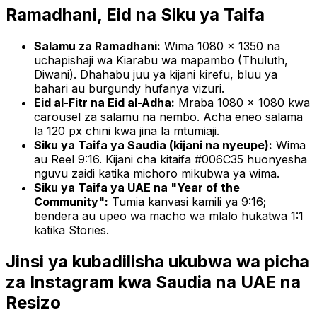
Ramadhani, Eid na Siku ya Taifa
Salamu za Ramadhani:
Wima 1080 × 1350 na
uchapishaji wa Kiarabu wa mapambo (Thuluth,
Diwani). Dhahabu juu ya kijani kirefu, bluu ya
bahari au burgundy hufanya vizuri.
Eid al-Fitr na Eid al-Adha:
Mraba 1080 × 1080 kwa
carousel za salamu na nembo. Acha eneo salama
la 120 px chini kwa jina la mtumiaji.
Siku ya Taifa ya Saudia (kijani na nyeupe):
Wima
au Reel 9:16. Kijani cha kitaifa #006C35 huonyesha
nguvu zaidi katika michoro mikubwa ya wima.
Siku ya Taifa ya UAE na "Year of the
Community":
Tumia kanvasi kamili ya 9:16;
bendera au upeo wa macho wa mlalo hukatwa 1:1
katika Stories.
Jinsi ya kubadilisha ukubwa wa picha
za Instagram kwa Saudia na UAE na
Resizo