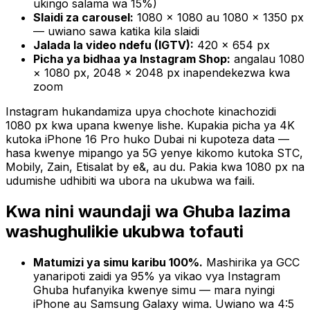
ukingo salama wa 15%)
Slaidi za carousel:
1080 × 1080 au 1080 × 1350 px
— uwiano sawa katika kila slaidi
Jalada la video ndefu (IGTV):
420 × 654 px
Picha ya bidhaa ya Instagram Shop:
angalau 1080
× 1080 px, 2048 × 2048 px inapendekezwa kwa
zoom
Instagram hukandamiza upya chochote kinachozidi
1080 px kwa upana kwenye lishe. Kupakia picha ya 4K
kutoka iPhone 16 Pro huko Dubai ni kupoteza data —
hasa kwenye mipango ya 5G yenye kikomo kutoka STC,
Mobily, Zain, Etisalat by e&, au du. Pakia kwa 1080 px na
udumishe udhibiti wa ubora na ukubwa wa faili.
Kwa nini waundaji wa Ghuba lazima
washughulikie ukubwa tofauti
Matumizi ya simu karibu 100%.
Mashirika ya GCC
yanaripoti zaidi ya 95% ya vikao vya Instagram
Ghuba hufanyika kwenye simu — mara nyingi
iPhone au Samsung Galaxy wima. Uwiano wa 4:5