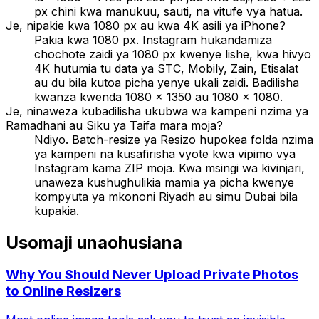
px chini kwa manukuu, sauti, na vitufe vya hatua.
Je, nipakie kwa 1080 px au kwa 4K asili ya iPhone?
Pakia kwa 1080 px. Instagram hukandamiza
chochote zaidi ya 1080 px kwenye lishe, kwa hivyo
4K hutumia tu data ya STC, Mobily, Zain, Etisalat
au du bila kutoa picha yenye ukali zaidi. Badilisha
kwanza kwenda 1080 × 1350 au 1080 × 1080.
Je, ninaweza kubadilisha ukubwa wa kampeni nzima ya
Ramadhani au Siku ya Taifa mara moja?
Ndiyo. Batch-resize ya Resizo hupokea folda nzima
ya kampeni na kusafirisha vyote kwa vipimo vya
Instagram kama ZIP moja. Kwa msingi wa kivinjari,
unaweza kushughulikia mamia ya picha kwenye
kompyuta ya mkononi Riyadh au simu Dubai bila
kupakia.
Usomaji unaohusiana
Why You Should Never Upload Private Photos
to Online Resizers