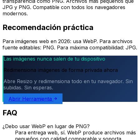
transparencia como PNG. Archivos más pequeños que
JPG y PNG. Compatible con todos los navegadores
modernos.
Recomendación práctica
Para imágenes web en 2026: usa WebP. Para archivos
fuente editables: PNG. Para máxima compatibilidad: JPG.
Las imágenes nunca salen de tu dispositivo
Redimensiona imágenes de forma privada ahora
Abre Resizo y redimensiona todo en tu navegador. Sin
subidas. Sin esperas.
Abrir Herramienta
FAQ
¿Debo usar WebP en lugar de PNG?
Para entrega web, sí. WebP produce archivos más
pequeños con calidad comparable y soporta