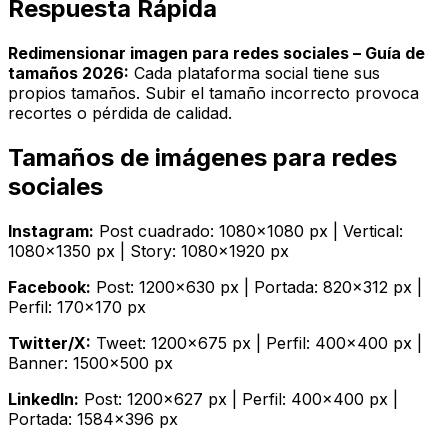
Respuesta Rápida
Redimensionar imagen para redes sociales – Guía de
tamaños 2026:
Cada plataforma social tiene sus
propios tamaños. Subir el tamaño incorrecto provoca
recortes o pérdida de calidad.
Tamaños de imágenes para redes
sociales
Instagram:
Post cuadrado: 1080×1080 px | Vertical:
1080×1350 px | Story: 1080×1920 px
Facebook:
Post: 1200×630 px | Portada: 820×312 px |
Perfil: 170×170 px
Twitter/X:
Tweet: 1200×675 px | Perfil: 400×400 px |
Banner: 1500×500 px
LinkedIn:
Post: 1200×627 px | Perfil: 400×400 px |
Portada: 1584×396 px