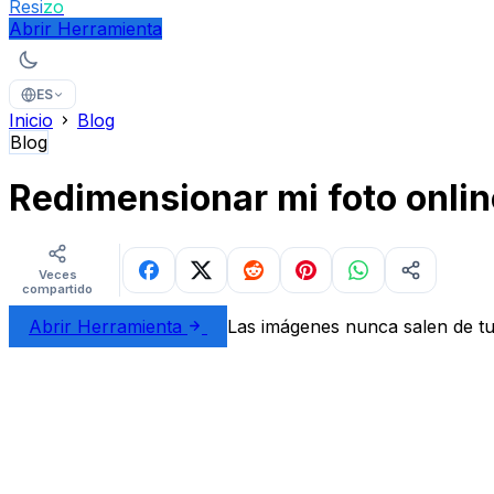
Resi
zo
Abrir Herramienta
ES
Inicio
Blog
Blog
Redimensionar mi foto online
Veces
compartido
Abrir Herramienta
Las imágenes nunca salen de tu 