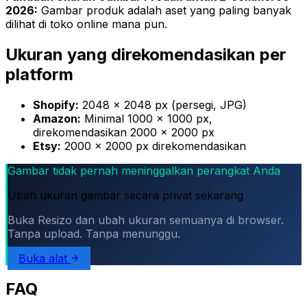
2026:
Gambar produk adalah aset yang paling banyak
dilihat di toko online mana pun.
Ukuran yang direkomendasikan per
platform
Shopify:
2048 × 2048 px (persegi, JPG)
Amazon:
Minimal 1000 × 1000 px,
direkomendasikan 2000 × 2000 px
Etsy:
2000 × 2000 px direkomendasikan
Gambar tidak pernah meninggalkan perangkat Anda
Ubah ukuran gambar secara privat sekarang
Buka Resizo dan ubah ukuran semuanya di browser.
Tanpa upload. Tanpa menunggu.
Buka alat
FAQ