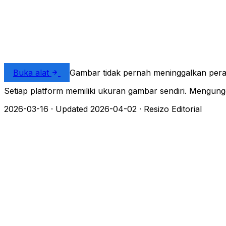
Buka alat
Gambar tidak pernah meninggalkan per
Setiap platform memiliki ukuran gambar sendiri. Mengu
2026-03-16
·
Updated 2026-04-02
·
Resizo Editorial