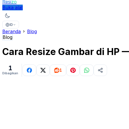
Resi
zo
Buka alat
ID
Beranda
Blog
Blog
Cara Resize Gambar di HP —
1
1
Dibagikan