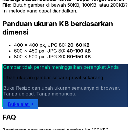
File:
Butuh gambar di bawah 50KB, 100KB, atau 200KB?
Ini metode yang dapat diandalkan.
Panduan ukuran KB berdasarkan
dimensi
400 × 400 px, JPG 80:
20–60 KB
600 × 450 px, JPG 80:
40–100 KB
800 × 600 px, JPG 80:
60–150 KB
Gambar tidak pernah meninggalkan perangkat Anda
Ubah ukuran gambar secara privat sekarang
Buka Resizo dan ubah ukuran semuanya di browser.
Tanpa upload. Tanpa menunggu.
Buka alat
FAQ
Bagaimana cara mengurangi gambar ke 100KB?