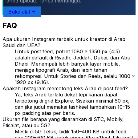
Tanpa upload. Tanpa menunggu.
Buka alat
FAQ
Apa ukuran Instagram terbaik untuk kreator di Arab
Saudi dan UEA?
Untuk post feed, potret 1080 × 1350 px (4:5)
adalah default di Riyadh, Jeddah, Dubai, dan Abu
Dhabi. Menempati lebih banyak layar mobile,
menjaga tipografi Arab, dan lebih tahan
rekompresi. Untuk Stories dan Reels, selalu 1080 ×
1920 px (9:16).
Apakah Instagram memotong teks Arab di post feed?
Ya, teks Arab terlalu dekat tepi kanan dapat
terpotong di grid Explore. Sisakan minimal 60 px,
dan jika judul memakai tashkeel tambahkan 10–15
px padding atas per baris.
Ukuran file berapa yang disarankan di STC, Mobily,
Etisalat, atau du 5G?
Meski di 5G Teluk, bidik 150–400 KB untuk feed
dan 200–500 KB untuk cover Story/Reel. File kecil