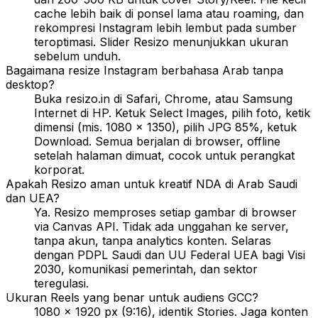
cache lebih baik di ponsel lama atau roaming, dan
rekompresi Instagram lebih lembut pada sumber
teroptimasi. Slider Resizo menunjukkan ukuran
sebelum unduh.
Bagaimana resize Instagram berbahasa Arab tanpa
desktop?
Buka resizo.in di Safari, Chrome, atau Samsung
Internet di HP. Ketuk Select Images, pilih foto, ketik
dimensi (mis. 1080 × 1350), pilih JPG 85%, ketuk
Download. Semua berjalan di browser, offline
setelah halaman dimuat, cocok untuk perangkat
korporat.
Apakah Resizo aman untuk kreatif NDA di Arab Saudi
dan UEA?
Ya. Resizo memproses setiap gambar di browser
via Canvas API. Tidak ada unggahan ke server,
tanpa akun, tanpa analytics konten. Selaras
dengan PDPL Saudi dan UU Federal UEA bagi Visi
2030, komunikasi pemerintah, dan sektor
teregulasi.
Ukuran Reels yang benar untuk audiens GCC?
1080 × 1920 px (9:16), identik Stories. Jaga konten