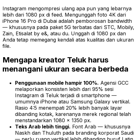
Instagram mengompresi ulang apa pun yang lebarnya
lebih dari 1080 px di feed. Mengunggah foto 4K dari
iPhone 16 Pro di Dubai adalah pemborosan bandwidth
— khususnya pada paket 5G terbatas dari STC, Mobily,
Zain, Etisalat by e&, atau du. Unggah di 1080 px dan
Anda tetap memegang kendali atas kualitas dan ukuran
file.
Mengapa kreator Teluk harus
menangani ukuran secara berbeda
Penggunaan mobile hampir 100%.
Agensi GCC
melaporkan konsisten lebih dari 95% sesi
Instagram di Teluk terjadi di smartphone —
umumnya iPhone atau Samsung Galaxy vertikal.
Rasio 4:5 menempati 20% lebih banyak layar
dibanding kotak, karenanya merek regional telah
menstandarkan 1080 × 1350 px.
Teks Arab lebih tinggi.
Font Arab — khususnya
Naskh dan Thuluth pada branding korporat Saudi
— perlu ruang vertikal lebih dibanding huruf Latin.