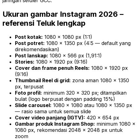
jaringan seluler GCC.
Ukuran gambar Instagram 2026 –
referensi Teluk lengkap
Post kotak:
1080 × 1080 px (1:1)
Post potret:
1080 × 1350 px (4:5 — default yang
direkomendasikan)
Post lanskap:
1080 × 566 px (1,91:1)
Stories:
1080 × 1920 px (9:16)
Cover dan frame penuh Reels:
1080 × 1920 px
(9:16)
Thumbnail Reel di grid:
zona aman 1080 × 1350
px, terpusat
Foto profil:
minimum 320 × 320 px; ditampilkan
bulat (logo berpusat dengan padding 15%)
Slide carousel:
1080 × 1080 atau 1080 × 1350 px
— rasio sama untuk semua slide
Cover video panjang (IGTV):
420 × 654 px
Gambar produk Instagram Shop:
minimum 1080 ×
1080 px, rekomendasi 2048 × 2048 px untuk
zoom