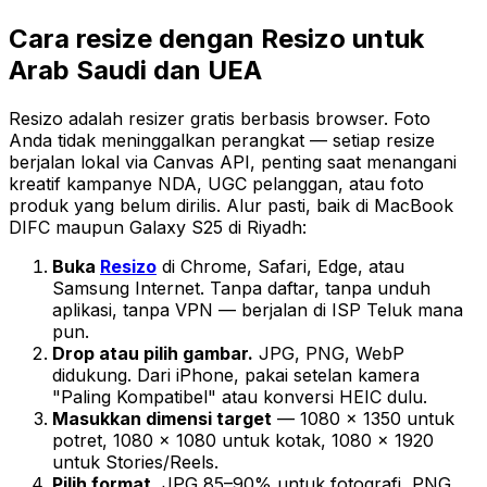
Cara resize dengan Resizo untuk
Arab Saudi dan UEA
Resizo adalah resizer gratis berbasis browser. Foto
Anda tidak meninggalkan perangkat — setiap resize
berjalan lokal via Canvas API, penting saat menangani
kreatif kampanye NDA, UGC pelanggan, atau foto
produk yang belum dirilis. Alur pasti, baik di MacBook
DIFC maupun Galaxy S25 di Riyadh:
Buka
Resizo
di Chrome, Safari, Edge, atau
Samsung Internet. Tanpa daftar, tanpa unduh
aplikasi, tanpa VPN — berjalan di ISP Teluk mana
pun.
Drop atau pilih gambar.
JPG, PNG, WebP
didukung. Dari iPhone, pakai setelan kamera
"Paling Kompatibel" atau konversi HEIC dulu.
Masukkan dimensi target
— 1080 × 1350 untuk
potret, 1080 × 1080 untuk kotak, 1080 × 1920
untuk Stories/Reels.
Pilih format.
JPG 85–90% untuk fotografi, PNG