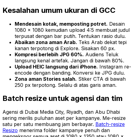
Kesalahan umum ukuran di GCC
Mendesain kotak, memposting potret.
Desain
1080 × 1080 kemudian upload 4:5 membuat judul
terpusat dengan bar putih. Tentukan rasio dulu.
Abaikan zona aman Arab.
Teks Arab dekat tepi
kanan terpotong di Explore. Sisakan 60 px.
Kompresi berlebih JPG 60%.
Audiens Teluk
langsung kenal artefak. Jangan di bawah 80%.
Upload HEIC langsung dari iPhone.
Instagram re-
encode dengan banding. Konversi ke JPG dulu.
Zona aman Stories salah.
Stiker CTA di bawah
250 px terpotong. Selalu di atas garis aman.
Batch resize untuk agensi dan tim
Agensi di Dubai Media City, Riyadh, dan Abu Dhabi
sering merilis puluhan aset per kampanye. Me-resize
satu per satu membuang jam berbayar.
Batch-resize
Resizo
menerima folder kampanye penuh dan
mengekspor semua aset di 1080 × 1350 atau 1080 ×