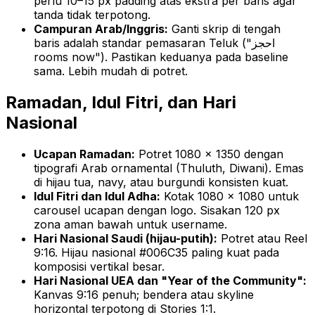
perlu 10–15 px padding atas ekstra per baris agar
tanda tidak terpotong.
Campuran Arab/Inggris:
Ganti skrip di tengah
baris adalah standar pemasaran Teluk ("احجز
rooms now"). Pastikan keduanya pada baseline
sama. Lebih mudah di potret.
Ramadan, Idul Fitri, dan Hari
Nasional
Ucapan Ramadan:
Potret 1080 × 1350 dengan
tipografi Arab ornamental (Thuluth, Diwani). Emas
di hijau tua, navy, atau burgundi konsisten kuat.
Idul Fitri dan Idul Adha:
Kotak 1080 × 1080 untuk
carousel ucapan dengan logo. Sisakan 120 px
zona aman bawah untuk username.
Hari Nasional Saudi (hijau-putih):
Potret atau Reel
9:16. Hijau nasional #006C35 paling kuat pada
komposisi vertikal besar.
Hari Nasional UEA dan "Year of the Community":
Kanvas 9:16 penuh; bendera atau skyline
horizontal terpotong di Stories 1:1.