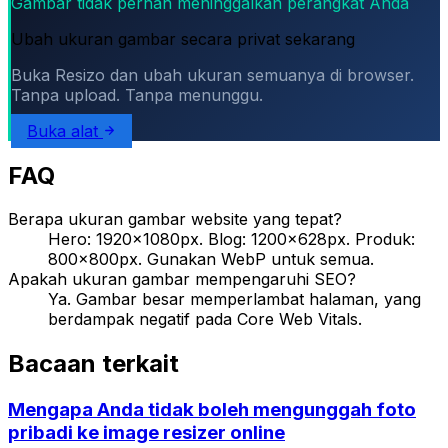
Gambar tidak pernah meninggalkan perangkat Anda
Ubah ukuran gambar secara privat sekarang
Buka Resizo dan ubah ukuran semuanya di browser.
Tanpa upload. Tanpa menunggu.
Buka alat
FAQ
Berapa ukuran gambar website yang tepat?
Hero: 1920×1080px. Blog: 1200×628px. Produk:
800×800px. Gunakan WebP untuk semua.
Apakah ukuran gambar mempengaruhi SEO?
Ya. Gambar besar memperlambat halaman, yang
berdampak negatif pada Core Web Vitals.
Bacaan terkait
Mengapa Anda tidak boleh mengunggah foto
pribadi ke image resizer online