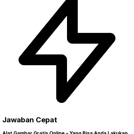
Jawaban Cepat
Alat Gambar Gratis Online – Yang Bisa Anda Lakukan