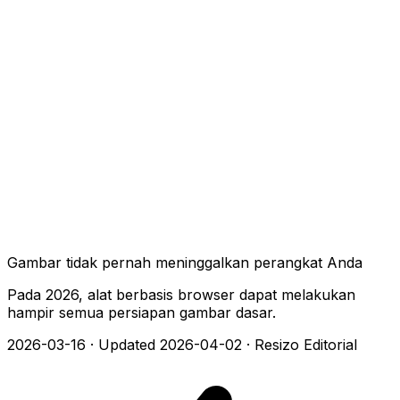
Gambar tidak pernah meninggalkan perangkat Anda
Pada 2026, alat berbasis browser dapat melakukan
hampir semua persiapan gambar dasar.
2026-03-16
·
Updated 2026-04-02
·
Resizo Editorial