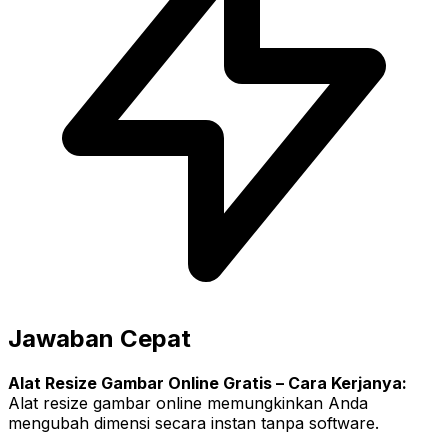
Jawaban Cepat
Alat Resize Gambar Online Gratis – Cara Kerjanya:
Alat resize gambar online memungkinkan Anda
mengubah dimensi secara instan tanpa software.