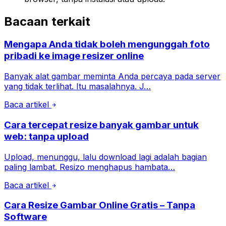
Bacaan terkait
Mengapa Anda tidak boleh mengunggah foto
pribadi ke image resizer online
Banyak alat gambar meminta Anda percaya pada server
yang tidak terlihat. Itu masalahnya. J…
Baca artikel
Cara tercepat resize banyak gambar untuk
web: tanpa upload
Upload, menunggu, lalu download lagi adalah bagian
paling lambat. Resizo menghapus hambata…
Baca artikel
Cara Resize Gambar Online Gratis – Tanpa
Software